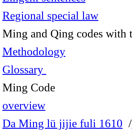
Regional special law
Ming and Qing codes with t
Methodology
Glossary
Ming Code
overview
Da Ming lü jijie fuli 1610
/