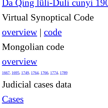
Da Qing lüli-Duli cunyi 19
Virtual Synoptical Code
overview
|
code
Mongolian code
overview
1667
,
1695
,
1749
,
1764
,
1766
,
1774
,
1789
Judicial cases data
Cases