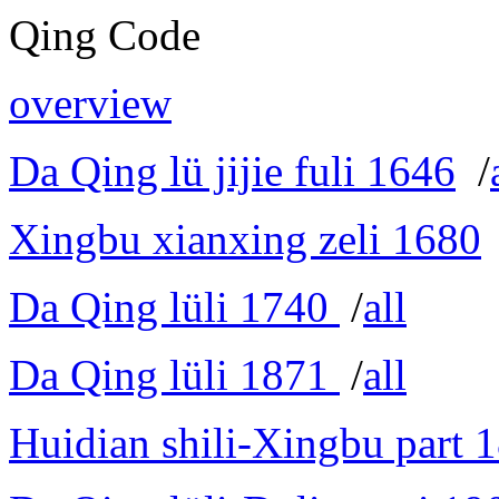
Qing Code
overview
Da Qing lü jijie fuli 1646
/
Xingbu xianxing zeli 1680
Da Qing lüli 1740
/
all
Da Qing lüli 1871
/
all
Huidian shili-Xingbu part 