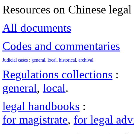
Resources on Chinese legal 
All documents
Codes and commentaries
Judicial cases
:
general
,
local
,
historical
,
archival
.
Regulations collections
:
general
,
local
.
legal handbooks
:
for magistrate
,
for legal adv