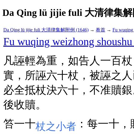
Da Qing lü jijie fuli 大清律集
Da Qing lü jijie fuli 大清律集解附例 (1646)
→
卷首
→
Fu wuqi
Fu wuqing weizhong sh
凡誣輕為重，如告人一百杖
實，所誣六十杖，被誣之人
必全抵杖決六十，不准贖銀
後收贖。
笞一十
：每一十，
杖之小者