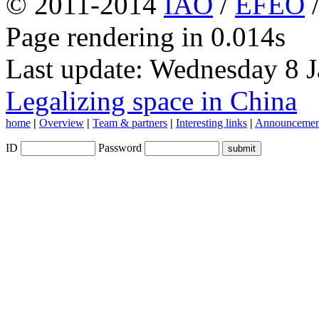
© 2011-2014
IAO
/
EFEO
Page rendering in 0.014s
Last update: Wednesday 8 
Legalizing space in China
home
|
Overview
|
Team & partners
|
Interesting links
|
Announcemen
ID
Password