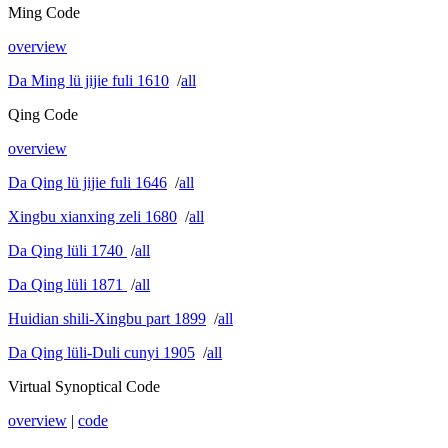
Ming Code
overview
Da Ming lü jijie fuli 1610
/
all
Qing Code
overview
Da Qing lü jijie fuli 1646
/
all
Xingbu xianxing zeli 1680
/
all
Da Qing lüli 1740
/
all
Da Qing lüli 1871
/
all
Huidian shili-Xingbu part 1899
/
all
Da Qing lüli-Duli cunyi 1905
/
all
Virtual Synoptical Code
overview
|
code