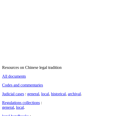
Resources on Chinese legal tradition
All documents
Codes and commentaries
Judicial cases
:
general
,
local
,
historical
,
archival
.
Regulations collections
:
general
,
local
.