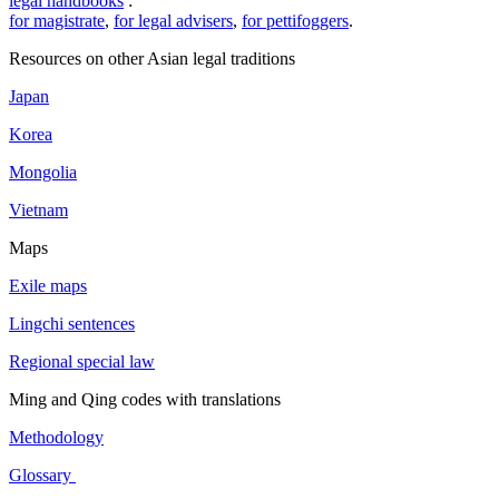
legal handbooks
:
for magistrate
,
for legal advisers
,
for pettifoggers
.
Resources on other Asian legal traditions
Japan
Korea
Mongolia
Vietnam
Maps
Exile maps
Lingchi sentences
Regional special law
Ming and Qing codes with translations
Methodology
Glossary