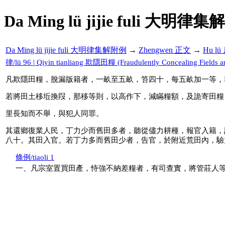
Da Ming lü jijie fuli 大明律集
Da Ming lü jijie fuli 大明律集解附例
→
Zhengwen 正文
→
Hu l
律/lü 96 | Qiyin tianliang 欺隱田糧 (Fraudulently Concealing Fields a
凡欺隱田糧，脫漏版籍者，一畝至五畝，笞四十，每五畝加一等，
若將田土移坵換叚，那移等則，以高作下，減瞞糧額，及詭寄田糧
里長知而不舉，與犯人同罪。
其還鄉復業人民，丁力少而舊田多者，聽從儘力耕種，報官入籍，
八十。其田入官。若丁力多而舊田少者，告官，於附近荒田內，驗
條例/tiaoli 1
一、凡宗室置買田產，恃強不納差糧者，有司查實，將管莊人