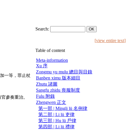
Search:
[
view entire text
]
Table of content
Meta-information
Xu 序
Zongmu yu mulu 總目與目錄
加一等，罪止杖
Banben ximu 版本細目
Zhutu 諸圖
Sangfu zhidu 喪服制度
Fulu 附錄
按官參奏重治。
Zhengwen 正文
第一部 | Mingli lü 名例律
第二部 | Li lü 吏律
第三部 | Hu lü 戶律
第四部 | Li lü 禮律