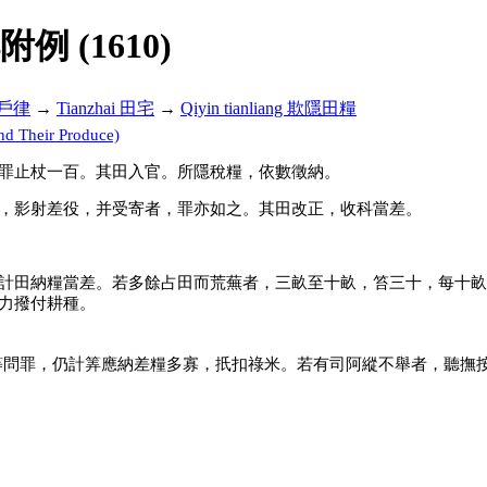
解附例 (1610)
ü 戶律
→
Tianzhai 田宅
→
Qiyin tianliang 欺隱田糧
nd Their Produce)
罪止杖一百。其田入官。所隱稅糧，依數徵納。
，影射差役，并受寄者，罪亦如之。其田改正，收科當差。
計田納糧當差。若多餘占田而荒蕪者，三畝至十畝，笞三十，每十畝
力撥付耕種。
等問罪，仍計筭應納差糧多寡，扺扣祿米。若有司阿縱不舉者，聽撫