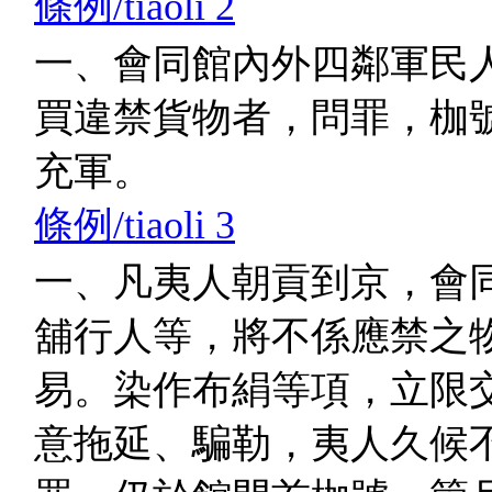
條例/tiaoli 2
一、會同館內外四鄰軍民
買違禁貨物者，問罪，枷
充軍。
條例/tiaoli 3
一、凡夷人朝貢到京，會
舖行人等，將不係應禁之
易。染作布絹等項，立限
意拖延、騙勒，夷人久候