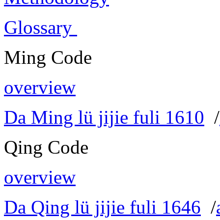
Glossary
Ming Code
overview
Da Ming lü jijie fuli 1610
/
Qing Code
overview
Da Qing lü jijie fuli 1646
/