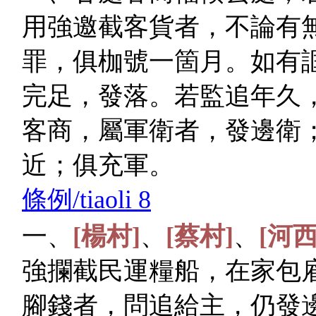
用強邀截客貨者，不論有
罪，俱枷號一箇月。如有
完足，發落。若監追年久
客商，屬軍衛者，發邊衛
近；俱充軍。
條例/tiaoli 8
一、
[楊村]
、
[蔡村]
、
[河西
強攔截民運糧船，在家包
腳錢者，問追給主，仍發