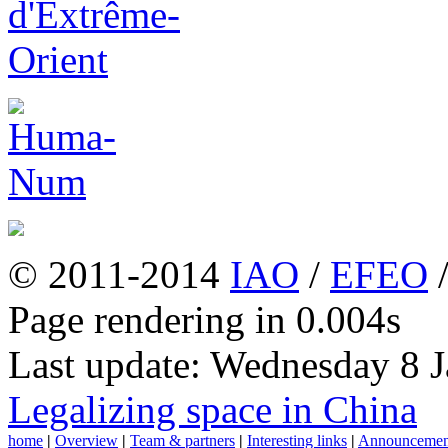
© 2011-2014
IAO
/
EFEO
Page rendering in 0.004s
Last update: Wednesday 8 
Legalizing space in China
home
|
Overview
|
Team & partners
|
Interesting links
|
Announcemen