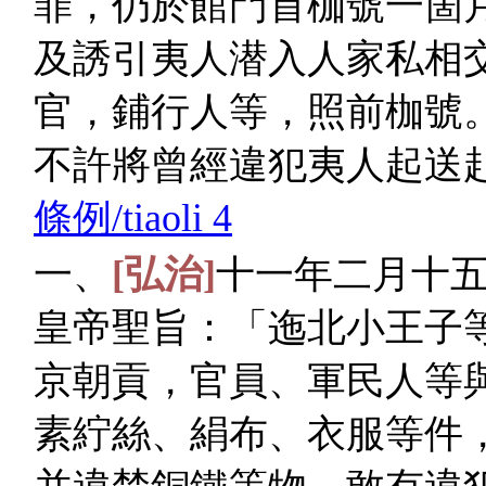
罪，仍於館門首枷號一箇
及誘引夷人潜入人家私相
官，鋪行人等，照前枷號
不許將曾經違犯夷人起送
條例/tiaoli 4
一、
[弘治]
十一年二月十
皇帝聖旨：「迤北小王子
京朝貢，官員、軍民人等
素紵絲、絹布、衣服等件