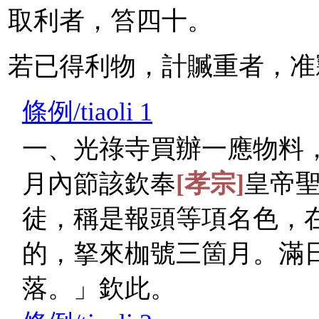
取利者，笞四十。
若已得利物，計贓重者，准
條例/tiaoli 1
一、光祿寺買辦一應物料
月內節該欽奉
[孝宗]
皇帝
徒，稱是報頭等項名色，
的，拏來枷號三箇月。滿
落。」欽此。