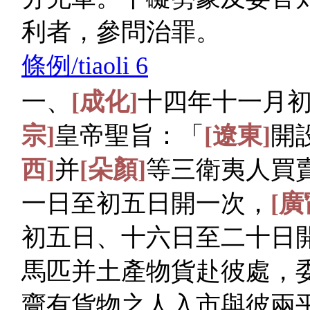
利者，參問治罪。
條例/tiaoli 6
一、
[成化]
十四年十一月
宗]
皇帝聖旨：「
[遼東]
開
西]
并
[朵顏]
等三衛夷人買
一日至初五日開一次，
[廣
初五日、十六日至二十日
馬匹并土產物貨赴彼處，
齎有貨物之人入市與彼兩