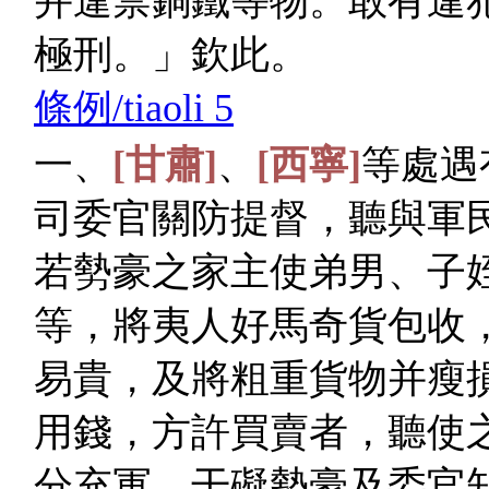
并違禁銅鐵等物。敢有違
極刑。」欽此。
條例/tiaoli 5
一、
[甘肅]
、
[西寧]
等處遇
司委官關防提督，聽與軍
若勢豪之家主使弟男、子
等，將夷人好馬奇貨包收
易貴，及將粗重貨物并瘦
用錢，方許買賣者，聽使
分充軍。干礙勢豪及委官