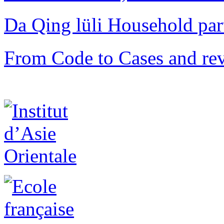
Da Qing lüli Househol
From Code to Cases and rev