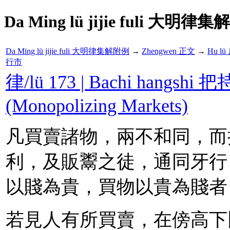
Da Ming lü jijie fuli 大明律集
Da Ming lü jijie fuli 大明律集解附例
→
Zhengwen 正文
→
Hu l
行市
律/lü 173 | Bachi hangshi
(Monopolizing Markets)
凡買賣諸物，兩不和同，而
利，及販鬻之徒，通同牙行
以賤為貴，買物以貴為賤者
若見人有所買賣，在傍高下