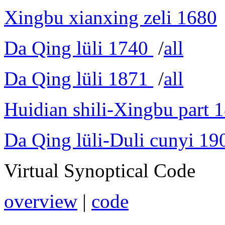
Xingbu xianxing zeli 1680
Da Qing lüli 1740
/
all
Da Qing lüli 1871
/
all
Huidian shili-Xingbu part 
Da Qing lüli-Duli cunyi 19
Virtual Synoptical Code
overview
|
code