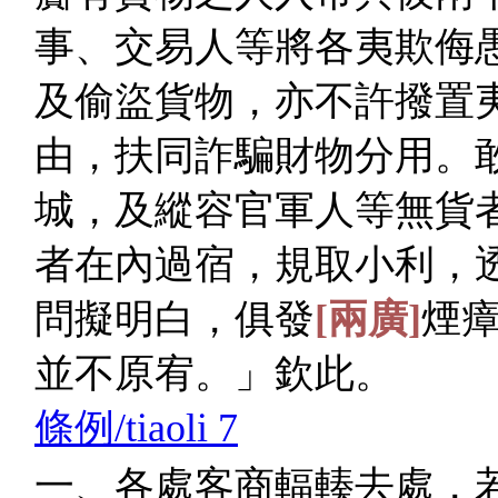
事、交易人等將各夷欺侮
及偷盜貨物，亦不許撥置
由，扶同詐騙財物分用。
城，及縱容官軍人等無貨
者在內過宿，規取小利，
問擬明白，俱發
[兩廣]
煙
並不原宥。」欽此。
條例/tiaoli 7
一、各處客商輻輳去處，