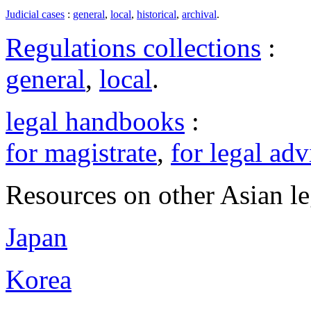
Judicial cases
:
general
,
local
,
historical
,
archival
.
Regulations collections
:
general
,
local
.
legal handbooks
:
for magistrate
,
for legal adv
Resources on other Asian le
Japan
Korea