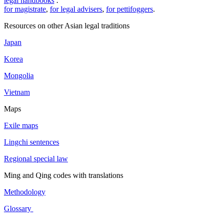
legal handbooks
:
for magistrate
,
for legal advisers
,
for pettifoggers
.
Resources on other Asian legal traditions
Japan
Korea
Mongolia
Vietnam
Maps
Exile maps
Lingchi sentences
Regional special law
Ming and Qing codes with translations
Methodology
Glossary