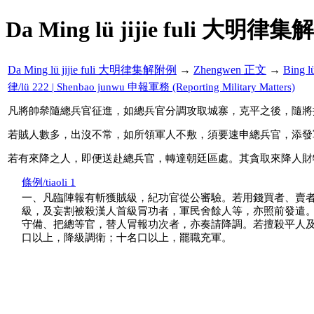
Da Ming lü jijie fuli 大明律集
Da Ming lü jijie fuli 大明律集解附例
→
Zhengwen 正文
→
Bing 
律/lü 222 | Shenbao junwu 申報軍務 (Reporting Military Matters)
凡將帥㕘隨總兵官征進，如總兵官分調攻取城寨，克平之後，隨將
若賊人數多，出沒不常，如所領軍人不敷，須要速申總兵官，添發
若有來降之人，即便送赴總兵官，轉達朝廷區處。其貪取來降人財
條例/tiaoli 1
一、凡臨陣報有斬獲賊級，紀功官從公審驗。若用錢買者、賣
級，及妄割被殺漢人首級冐功者，軍民舍餘人等，亦照前發遣
守備、把總等官，替人冐報功次者，亦奏請降調。若擅殺平人
口以上，降級調衛；十名口以上，罷職充軍。