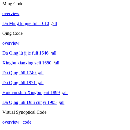
Ming Code
overview
Da Ming lü jijie fuli 1610
/
all
Qing Code
overview
Da Qing lü jijie fuli 1646
/
all
Xingbu xianxing zeli 1680
/
all
Da Qing lüli 1740
/
all
Da Qing lüli 1871
/
all
Huidian shili-Xingbu part 1899
/
all
Da Qing lüli-Duli cunyi 1905
/
all
Virtual Synoptical Code
overview
|
code