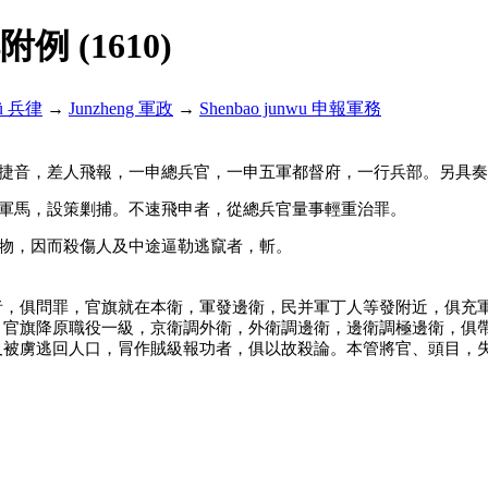
解附例 (1610)
lü 兵律
→
Junzheng 軍政
→
Shenbao junwu 申報軍務
捷音，差人飛報，一申總兵官，一申五軍都督府，一行兵部。另具奏
軍馬，設策剿捕。不速飛申者，從總兵官量事輕重治罪。
物，因而殺傷人及中途逼勒逃竄者，斬。
者，俱問罪，官旗就在本衛，軍發邊衛，民并軍丁人等發附近，俱充
。官旗降原職役一級，京衛調外衛，外衛調邊衛，邊衛調極邊衛，俱
及被虜逃回人口，冐作賊級報功者，俱以故殺論。本管將官、頭目，