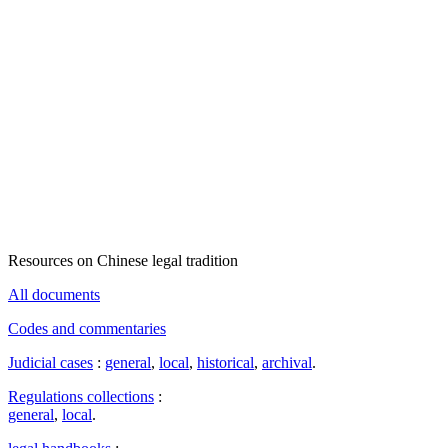
Resources on Chinese legal tradition
All documents
Codes and commentaries
Judicial cases
:
general
,
local
,
historical
,
archival
.
Regulations collections
:
general
,
local
.