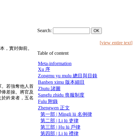
Search:
[
view entire text
]
本，實封御前。
Table of content
Meta-information
Xu 序
Zongmu yu mulu 總目與目錄
Banben ximu 版本細目
軍。若強奪他人首
Zhutu 諸圖
帶俸差操。將官及
Sangfu zhidu 喪服制度
失於鈐束者，五名
Fulu 附錄
Zhengwen 正文
第一部 | Mingli lü 名例律
第二部 | Li lü 吏律
第三部 | Hu lü 戶律
第四部 | Li lü 禮律