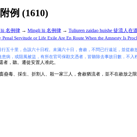
解附例 (1610)
i lü 名例律
→
Mingli lü 名例律
→
Tuliuren zaidao huishe 徒流
al Servitude or Life Exile Are En Route When the Amnesty Is Proc
日行五十里，合該六十日程。未滿六十日，會赦，不問已行遠近，並從赦
途患病，或阻風被盜，有所在官司保勘文憑者，皆聽除去事故日數，不入
還者，聽。遷徙安置人准此。
畜蠱毒、採生、折割人、殺一家三人，會赦猶流者，並不在赦放之限