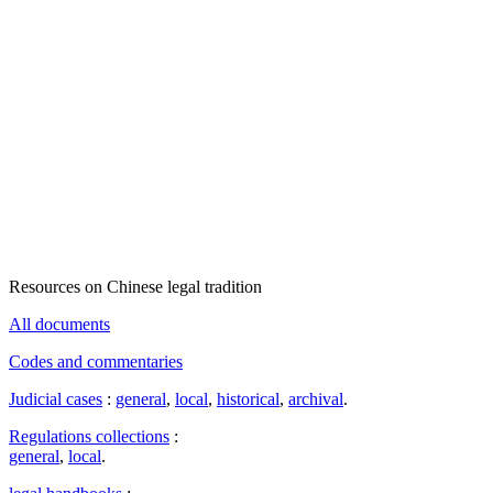
Resources on Chinese legal tradition
All documents
Codes and commentaries
Judicial cases
:
general
,
local
,
historical
,
archival
.
Regulations collections
:
general
,
local
.