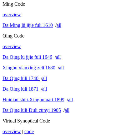
Ming Code
overview
Da Ming lü jijie fuli 1610
/
all
Qing Code
overview
Da Qing lü jijie fuli 1646
/
all
Xingbu xianxing zeli 1680
/
all
Da Qing lüli 1740
/
all
Da Qing lüli 1871
/
all
Huidian shili-Xingbu part 1899
/
all
Da Qing lüli-Duli cunyi 1905
/
all
Virtual Synoptical Code
overview
|
code