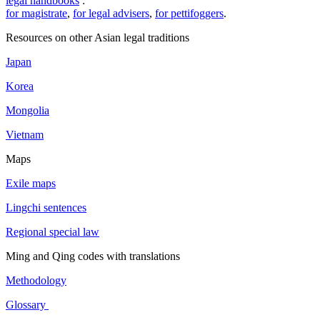
legal handbooks
:
for magistrate
,
for legal advisers
,
for pettifoggers
.
Resources on other Asian legal traditions
Japan
Korea
Mongolia
Vietnam
Maps
Exile maps
Lingchi sentences
Regional special law
Ming and Qing codes with translations
Methodology
Glossary