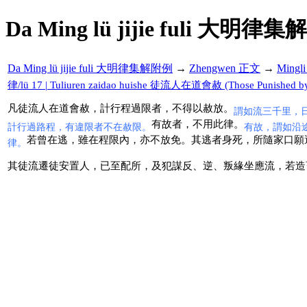
Da Ming lü jijie fuli 大明律集
Da Ming lü jijie fuli 大明律集解附例
→
Zhengwen 正文
→
Mingl
律/lü 17 | Tuliuren zaidao huishe 徒流人在道會赦 (Those Punished by Pen
凡徒流人在道會赦，計行程過限者，不得以赦放。
謂如流三千里，
有故者，不用此律。
計行過路程，有違限者不在赦限。
有故，謂如沿
若曾在逃，雖在程限內，亦不放免。其逃者身死，所隨家口願
律。
其徒流遷徒安置人，已至配所，及犯謀反、逆、叛緣坐應流，若造