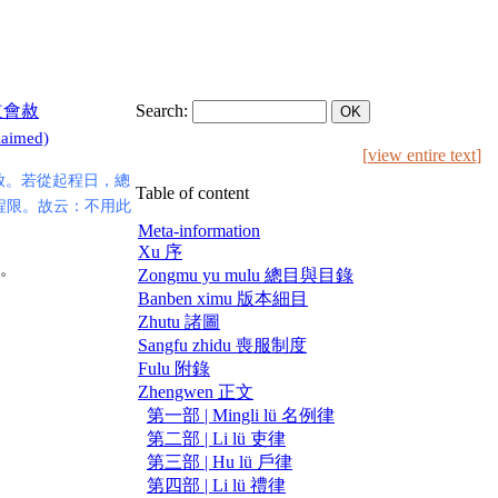
人在道會赦
Search:
laimed)
[
view entire text
]
放。若從起程日，總
Table of content
程限。故云：不用此
Meta-information
Xu 序
。
Zongmu yu mulu 總目與目錄
Banben ximu 版本細目
Zhutu 諸圖
Sangfu zhidu 喪服制度
Fulu 附錄
Zhengwen 正文
第一部 | Mingli lü 名例律
第二部 | Li lü 吏律
第三部 | Hu lü 戶律
第四部 | Li lü 禮律