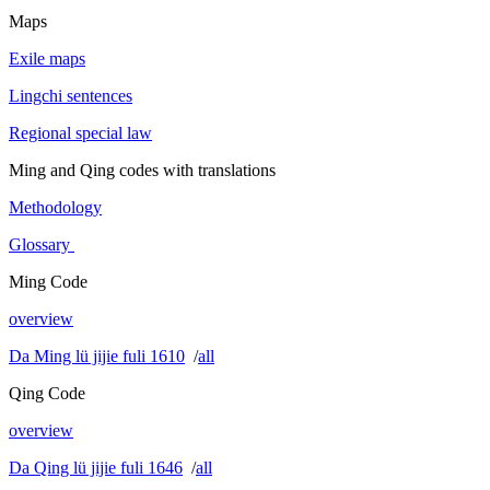
Maps
Exile maps
Lingchi sentences
Regional special law
Ming and Qing codes with translations
Methodology
Glossary
Ming Code
overview
Da Ming lü jijie fuli 1610
/
all
Qing Code
overview
Da Qing lü jijie fuli 1646
/
all