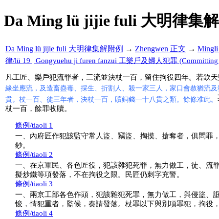
Da Ming lü jijie fuli 大明律集
Da Ming lü jijie fuli 大明律集解附例
→
Zhengwen 正文
→
Mingl
律/lü 19 | Gongyuehu ji furen fanzui 工樂戶及婦人犯罪 (Committing Cr
凡工匠、樂戶犯流罪者，三流並決杖一百，留住拘役四年。若欽天
緣坐應流，及造畜蠱毒、採生、折割人、殺一家三人，家口會赦猶流及
貫。杖一百、徒三年者，決杖一百，贖銅錢一十八貫之類。餘條准此。
杖一百，餘罪收贖。
條例/tiaoli 1
一、內府匠作犯該監守常人盜、竊盜、掏摸、搶奪者，俱問罪
鈔。
條例/tiaoli 2
一、在京軍民、各色匠役，犯該雜犯死罪，無力做工，徒、流
擬炒鐵等項發落，不在拘役之限。民匠仍刺字充警。
條例/tiaoli 3
一、兩京工部各色作頭，犯該雜犯死罪，無力做工，與侵盜、
悛，情犯重者，監候，奏請發落。杖罪以下與別項罪犯，拘役
條例/tiaoli 4