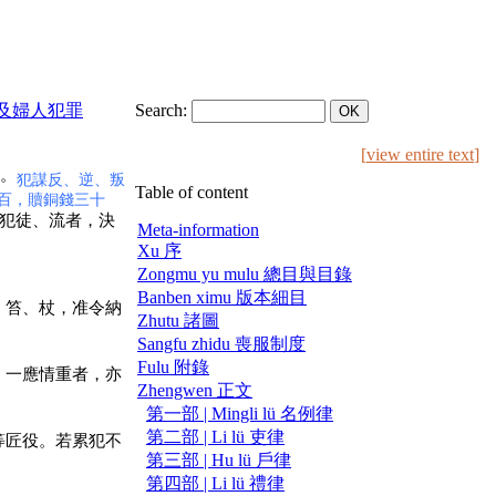
 工樂戶及婦人犯罪
Search:
[
view entire text
]
。
犯謀反、逆、叛
Table of content
百，贖銅錢三十
犯徒、流者，決
Meta-information
Xu 序
Zongmu yu mulu 總目與目錄
Banben ximu 版本細目
；笞、杖，准令納
Zhutu 諸圖
Sangfu zhidu 喪服制度
Fulu 附錄
，一應情重者，亦
Zhengwen 正文
第一部 | Mingli lü 名例律
第二部 | Li lü 吏律
等匠役。若累犯不
第三部 | Hu lü 戶律
第四部 | Li lü 禮律