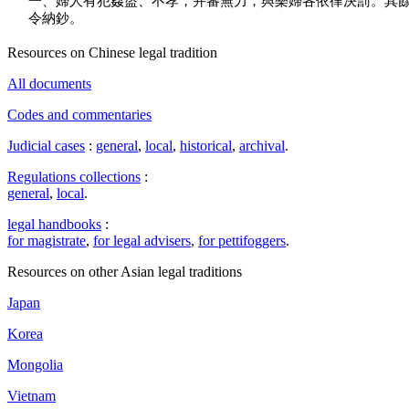
一、婦人有犯姦盜、不孝，并審無力，與樂婦各依律決罰。其
令納鈔。
Resources on Chinese legal tradition
All documents
Codes and commentaries
Judicial cases
:
general
,
local
,
historical
,
archival
.
Regulations collections
:
general
,
local
.
legal handbooks
:
for magistrate
,
for legal advisers
,
for pettifoggers
.
Resources on other Asian legal traditions
Japan
Korea
Mongolia
Vietnam