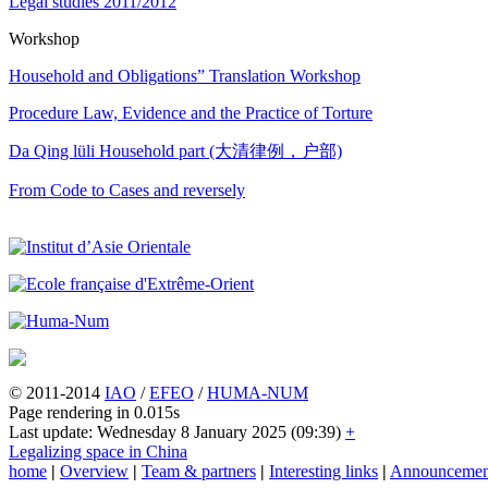
Legal studies 2011/2012
Workshop
Household and Obligations” Translation Workshop
Procedure Law, Evidence and the Practice of Torture
Da Qing lüli Household part (大清律例，户部)
From Code to Cases and reversely
© 2011-2014
IAO
/
EFEO
/
HUMA-NUM
Page rendering in 0.015s
Last update: Wednesday 8 January 2025 (09:39)
+
Legalizing space in China
home
|
Overview
|
Team & partners
|
Interesting links
|
Announcemen