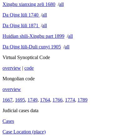
Xingbu xianxing zeli 1680
/
all
Da Qing lüli 1740
/
all
Da Qing lüli 1871
/
all
Huidian shili-Xingbu part 1899
/
all
Da Qing lüli-Duli cunyi 1905
/
all
Virtual Synoptical Code
overview
|
code
Mongolian code
overview
1667
,
1695
,
1749
,
1764
,
1766
,
1774
,
1789
Judicial cases data
Cases
Case Location (place)