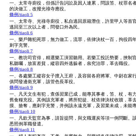
一、太常寺廚役，但係訐告詞訟及因人連累，問該笞、杖罪名
的決做工，改撥光祿寺應役。
條例/tiaoli 5
一、太常寺、光祿寺廚役，私自逃回原籍潛住，許里甲人等首
逃回至三次以上者，問發口外為民。
條例/tiaoli 6
一、樂戶雜犯死罪，無力做工，流罪，依律決杖一百，拘役四
刺字充警。
條例/tiaoli 7
一、教坊司官俳，精選樂工演習聽用。若樂工投託勢要，挾制
私聽囑，放富差貧，縱容四外逃躲者，叅究治罪，革去職役。
條例/tiaoli 8
一、各處樂工縱容女子擅入王府，及容留各府將軍、中尉在家
俱問發邊衛充軍，該管色長革役。
條例/tiaoli 9
一、凡天文生有犯，查係習業已成，能專其事者，笞、杖，有
舊食糧充役。其例該充軍者，將所犯徒、杖依律決杖收贖，革
摸、搶奪，應刺字充警，并例該永遠充軍，及習業未成，未能
條例/tiaoli 10
一、凡欽天監官為事，請旨提問，與文職運炭等項一例問斷。
悉照例革職發遣。
條例/tiaoli 11