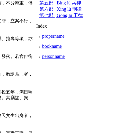
第五部 | Bing lü 兵律
項，不分輕重，俱
第六部 | Xing lü 刑律
第七部 | Gong lü 工律
問罪，立案不行，
Index
→
propername
摸、搶奪等項，亦
→
bookname
→
personname
，發落。若官俳徇
內，教誘為非者，
拘役五年，滿日照
役。其竊盜、掏
由天文生出身者，