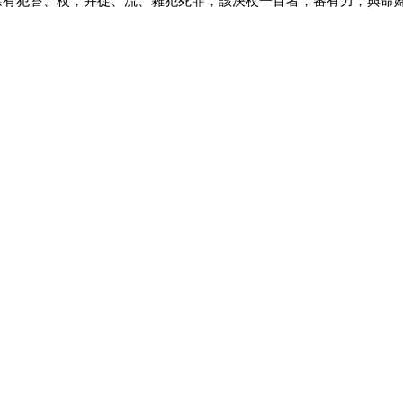
餘有犯笞、杖，并徒、流、雜犯死罪，該決杖一百者，審有力，與命