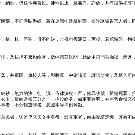
者，納鈔，仍送本寺著役。徒罪以上，及姦盜、詐偽，并有誤供祀等
官解部，不許津貼盤纏。若在原籍中途及到部，挾詐誆騙告害人者，
年；徒、杖、笞罪，俱不的決，止擬拘役滿日，著役。若犯竊盜、掏
官俳，及抗拒不服拘喚者，聽申禮部送問，就於本司門首枷號一箇月
行姦，并軍民、旗校人等，與將軍、中尉賭博，誆哄財物，及擅入府
力納鈔，無力的決；徒、流，依律決杖一百，餘罪收贖；雜犯死罪，
去衣巾，量給月糧三分之一，拘役終身。如軍罪遇宥，亦照舊食糧充
專事者，不分輕重罪名，悉照本等律例科斷。
該為民者，送監仍充天文生身役；該充軍者，備由奏請定奪。其有不