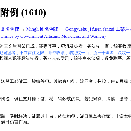
解附例 (1610)
i lü 名例律
→
Mingli lü 名例律
→
Gongyuehu ji furen fanzui
imes by Government Artisans, Musicians, and Women)
監天文生習業已成，能專其事，犯流及徒者，各決杖一百，餘罪收贖
犯竊盜者，不在留住之限。餘罪收贖，謂犯杖一百、流三千里者，決杖一
其婦人犯罪應決杖者，姦罪去衣受刑，餘罪單衣決罰，皆免刺字。若
，送發工部做工、炒鐵等項。其餘有犯徒、流罪者，拘投，住支月糧
罪拘役，俱住支月糧；笞、杖，納鈔或的決。若犯竊盜、掏摸、搶奪
誆騙、受財枉法，徒罪以上者，依律拘役，滿日俱革去作頭，止當本
，滿日仍當作頭。