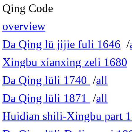
Qing Code
overview
Da Qing lü jijie fuli 1646
/
Xingbu xianxing zeli 1680
Da Qing lüli 1740
/
all
Da Qing lüli 1871
/
all
Huidian shili-Xingbu part 