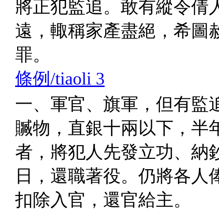
將正犯監追。敢有縱令倩
遠，輙稱家產盡絕，希圖
罪。
條例/tiaoli 3
一、軍官、旗軍，但有監
贓物，直銀十兩以下，半
者，將犯人先發立功、納
日，還職著役。仍將各人
扣除入官，還官給主。