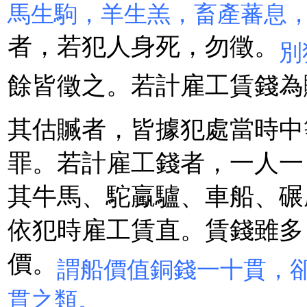
馬生駒，羊生羔，畜產蕃息
者，若犯人身死，勿徵。
別
餘皆徵之。若計雇工賃錢為
其估贓者，皆據犯處當時中
罪。若計雇工錢者，一人一
其牛馬、駝驘驢、車船、碾
依犯時雇工賃直。賃錢雖多
價。
謂船價值銅錢一十貫，
貫之類。