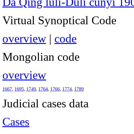
Da Qing lüli-Duli cunyi 19
Virtual Synoptical Code
overview
|
code
Mongolian code
overview
1667
,
1695
,
1749
,
1764
,
1766
,
1774
,
1789
Judicial cases data
Cases