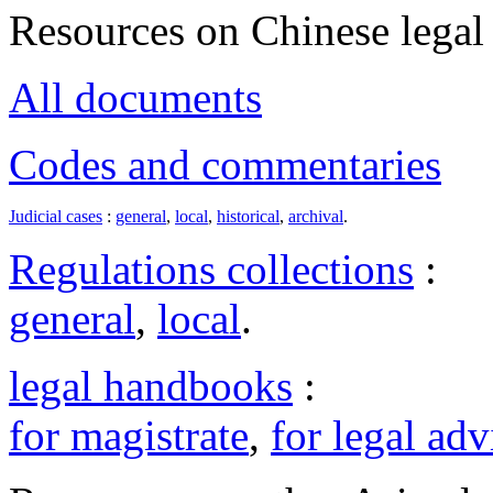
Resources on Chinese legal 
All documents
Codes and commentaries
Judicial cases
:
general
,
local
,
historical
,
archival
.
Regulations collections
:
general
,
local
.
legal handbooks
:
for magistrate
,
for legal adv