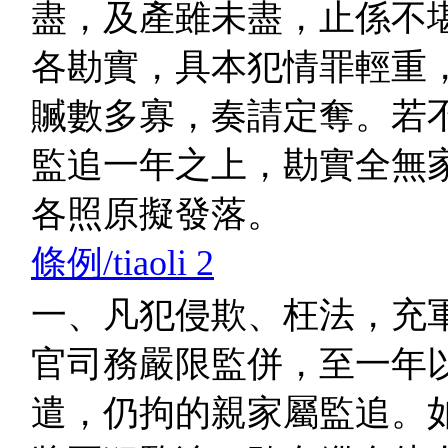
盡，及產雖未盡，止係不
各勘實，具本犯情罪輕重
贓數多寡，奏請定奪。若
監追一年之上，勘實全無
各照原擬發落。
條例/tiaoli 2
一、凡犯侵欺、枉法，充
官司務嚴限監併，至一年
遣，仍拘的親家屬監追。