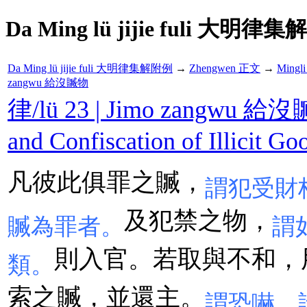
Da Ming lü jijie fuli 大明律集
Da Ming lü jijie fuli 大明律集解附例
→
Zhengwen 正文
→
Mingl
zangwu 給沒贓物
律/lü 23 | Jimo zangwu 給沒贓
and Confiscation of Illicit Go
凡彼此俱罪之贓，
謂犯受財
及犯禁之物，
贓為罪者。
謂
則入官。若取與不和，
類。
索之贓，並還主。
謂恐嚇、