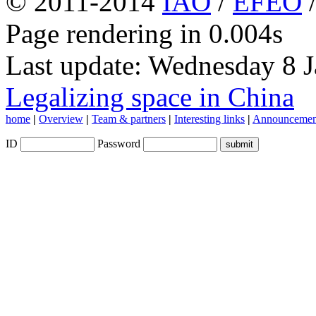
© 2011-2014
IAO
/
EFEO
Page rendering in 0.004s
Last update: Wednesday 8 
Legalizing space in China
home
|
Overview
|
Team & partners
|
Interesting links
|
Announcemen
ID
Password