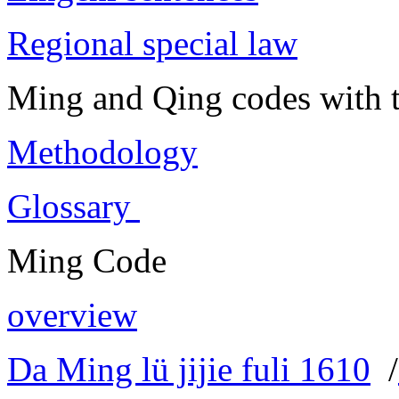
Regional special law
Ming and Qing codes with t
Methodology
Glossary
Ming Code
overview
Da Ming lü jijie fuli 1610
/