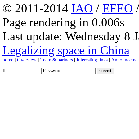
© 2011-2014
IAO
/
EFEO
Page rendering in 0.006s
Last update: Wednesday 8 
Legalizing space in China
home
|
Overview
|
Team & partners
|
Interesting links
|
Announcemen
ID
Password