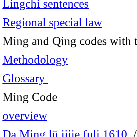
Lingchi sentences
Regional special law
Ming and Qing codes with t
Methodology
Glossary
Ming Code
overview
Da Ming lü jijie fuli 1610
/