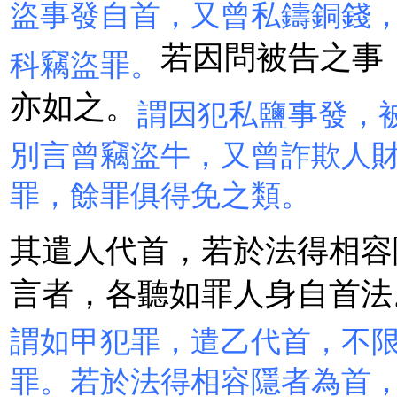
盜事發自首，又曾私鑄銅錢
若因問被告之事
科竊盜罪。
亦如之。
謂因犯私鹽事發，
別言曾竊盜牛，又曾詐欺人
罪，餘罪俱得免之類。
其遣人代首，若於法得相容
言者，各聽如罪人身自首法
謂如甲犯罪，遣乙代首，不
罪。若於法得相容隱者為首