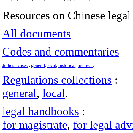
Resources on Chinese legal 
All documents
Codes and commentaries
Judicial cases
:
general
,
local
,
historical
,
archival
.
Regulations collections
:
general
,
local
.
legal handbooks
:
for magistrate
,
for legal adv