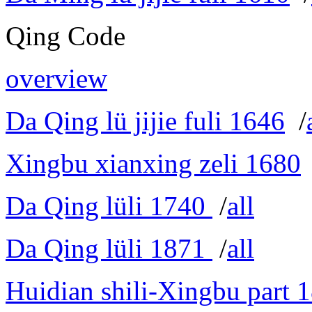
Qing Code
overview
Da Qing lü jijie fuli 1646
/
Xingbu xianxing zeli 1680
Da Qing lüli 1740
/
all
Da Qing lüli 1871
/
all
Huidian shili-Xingbu part 