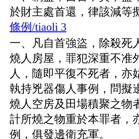
於財主處首還，律該減等
條例/tiaoli 3
一、凡自首強盜，除殺死
燒人房屋，罪犯深重不准
人，隨即平復不死者，亦
執持兇器傷人事例，問擬
燒人空房及田場積聚之物
計所燒之物重於本罪者，
例，俱發邊衛充軍。