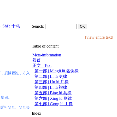
→
Shi'e 十惡
Search:
[
view entire text
]
Table of content
Meta-information
卷首
正文 - Text
第一部 | Mingli lü 名例律
下，須據殺訖，方入
第二部 | Li lü 吏律
第三部 | Hu lü 戶律
第四部 | Li lü 禮律
第五部 | Bing lü 兵律
不堅固。
第六部 | Xing lü 刑律
第七部 | Gong lü 工律
，聞祖父母、父母喪
Index