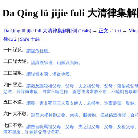
Da Qing lü jijie fuli 大清律集
Da Qing lü jijie fuli 大清律集解附例 (1646)
→
正文 - Text
→
Min
律/lü 2 | Shi'e 十惡
一曰謀反。
謂謀危社稷。
二曰謀大逆。
謂謀毀宗廟、山陵及宮闕。
三曰謀叛。
謂謀背本國，潛從他國。
四曰惡逆。
謂毆及謀殺祖父母、父母，夫之祖父母、父母；殺伯叔父
惡逆。若謀而未殺，自當不睦之條。蓋惡逆者常赦不原，不睦則會赦原
五曰不道。
謂殺一家非死罪三人及支解人，若採生、造畜蠱毒、魘魅
六曰大不敬。
謂盜大祀神御之物、乘與、服御物。盜及偽造御寶，合
七曰不孝。
謂告言呪罵祖父母、父母、夫之祖父母、父母，及祖父母
匿不舉哀，詐稱祖父母父母死。