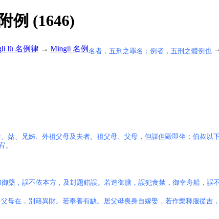
解附例 (1646)
gli lü 名例律
→
Mingli 名例
名者，五刑之罪名；例者，五刑之體例也
母、姑、兄姊、外祖父母及夫者。祖父母、父母，但謀但毆即坐；伯叔以
宥。
。
和御藥，誤不依本方，及封題錯誤。若造御膳，誤犯食禁，御幸舟船，誤
、父母在，別籍異財。若奉養有缺。居父母喪身自嫁娶，若作樂釋服從吉