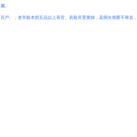
尊屬。
、百戶、，吏卒殺本部五品以上長官。若殺見受業師，及聞夫喪匿不舉哀