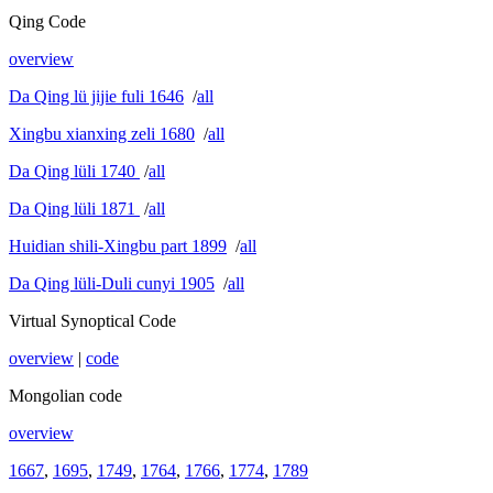
Qing Code
overview
Da Qing lü jijie fuli 1646
/
all
Xingbu xianxing zeli 1680
/
all
Da Qing lüli 1740
/
all
Da Qing lüli 1871
/
all
Huidian shili-Xingbu part 1899
/
all
Da Qing lüli-Duli cunyi 1905
/
all
Virtual Synoptical Code
overview
|
code
Mongolian code
overview
1667
,
1695
,
1749
,
1764
,
1766
,
1774
,
1789