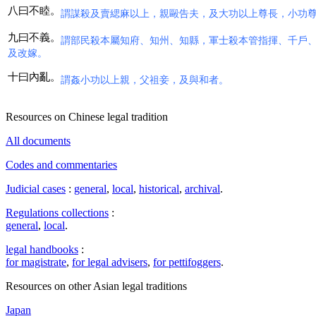
八曰不睦。
謂謀殺及賣緦麻以上，親毆告夫，及大功以上尊長，小功
九曰不義。
謂部民殺本屬知府、知州、知縣，軍士殺本管指揮、千戶
及改嫁。
十曰內亂。
謂姦小功以上親，父祖妾，及與和者。
Resources on Chinese legal tradition
All documents
Codes and commentaries
Judicial cases
:
general
,
local
,
historical
,
archival
.
Regulations collections
:
general
,
local
.
legal handbooks
:
for magistrate
,
for legal advisers
,
for pettifoggers
.
Resources on other Asian legal traditions
Japan