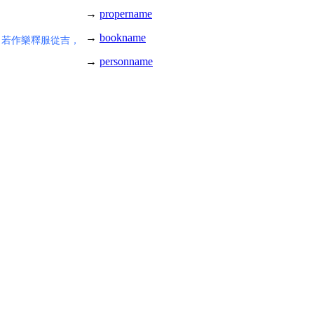
→
propername
→
bookname
，若作樂釋服從吉，
→
personname