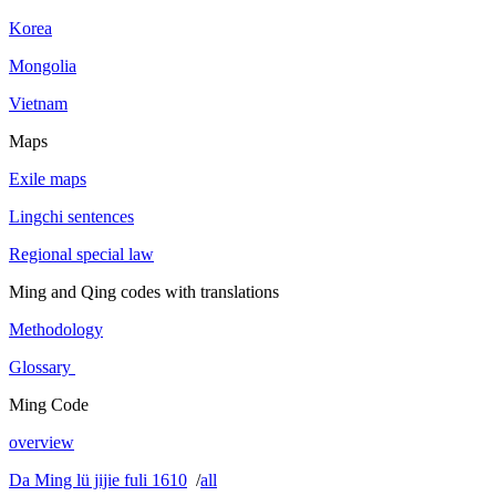
Korea
Mongolia
Vietnam
Maps
Exile maps
Lingchi sentences
Regional special law
Ming and Qing codes with translations
Methodology
Glossary
Ming Code
overview
Da Ming lü jijie fuli 1610
/
all