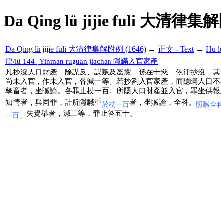
Da Qing lü jijie fuli 大清律集
Da Qing lü jijie fuli 大清律集解附例 (1646)
→
正文 - Text
→
Hu 
律/lü 144 | Yinman ruguan jiachan 隱瞞入官家產
凡抄沒人口財產，除謀反、謀叛及姦黨，係在十惡，依律抄沒，其
尚未入官，作未入官，各減一等。若抄劄入官家產，而隱瞞人口不
孳畜者，坐贓論。各罪止杖一百。所隱人口財產並入官，罪坐供報
知情者，與同罪，計所隱贓重
者，坐贓論，全科。
於杖一百
照贓全
失覺舉者，減三等，罪止笞五十。
一百。