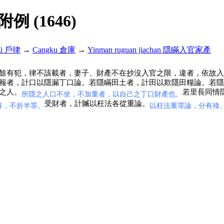
解附例 (1646)
lü 戶律
→
Cangku 倉庫
→
Yinman ruguan jiachan 隱瞞入官家產
餘有犯，律不該載者，妻子、財產不在抄沒入官之限，違者，依故入
報者，計口以隱漏丁口論。若隱瞞田土者，計田以欺隱田糧論。若隱
之人。
若里長同情
所隱之人口不坐，不加重者，以自己之丁口財產也。
受財者，計贓以枉法各從重論。
科，不折半罪。
以枉法重罪論，分有祿