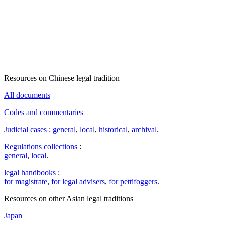
Resources on Chinese legal tradition
All documents
Codes and commentaries
Judicial cases
:
general
,
local
,
historical
,
archival
.
Regulations collections
:
general
,
local
.
legal handbooks
:
for magistrate
,
for legal advisers
,
for pettifoggers
.
Resources on other Asian legal traditions
Japan