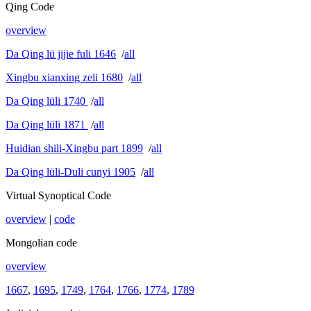
Qing Code
overview
Da Qing lü jijie fuli 1646
/
all
Xingbu xianxing zeli 1680
/
all
Da Qing lüli 1740
/
all
Da Qing lüli 1871
/
all
Huidian shili-Xingbu part 1899
/
all
Da Qing lüli-Duli cunyi 1905
/
all
Virtual Synoptical Code
overview
|
code
Mongolian code
overview
1667
,
1695
,
1749
,
1764
,
1766
,
1774
,
1789