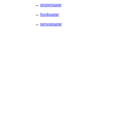
→
propername
→
bookname
→
personname