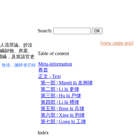
Search:
[
view entire text
]
人流罪論。抄沒
瞞財物、房屋、
Table of content
隱瞞，及當該官吏
Meta-information
、無祿，贓輕者仍杖
卷首
正文 - Text
第一部 | Mingli lü 名例律
第二部 | Li lü 吏律
第三部 | Hu lü 戶律
第四部 | Li lü 禮律
第五部 | Bing lü 兵律
第六部 | Xing lü 刑律
第七部 | Gong lü 工律
Index