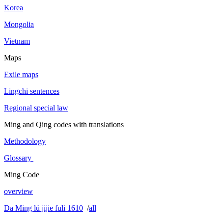
Korea
Mongolia
Vietnam
Maps
Exile maps
Lingchi sentences
Regional special law
Ming and Qing codes with translations
Methodology
Glossary
Ming Code
overview
Da Ming lü jijie fuli 1610
/
all