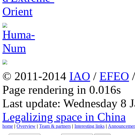
© 2011-2014
IAO
/
EFEO
Page rendering in 0.016s
Last update: Wednesday 8 
Legalizing space in China
home
|
Overview
|
Team & partners
|
Interesting links
|
Announcemen