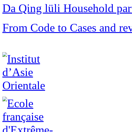
Da Qing lüli Househol
From Code to Cases and rev