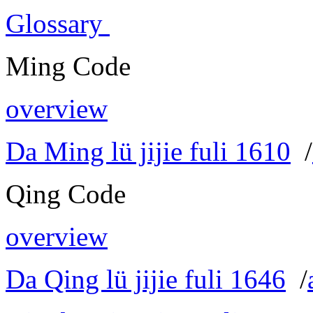
Glossary
Ming Code
overview
Da Ming lü jijie fuli 1610
/
Qing Code
overview
Da Qing lü jijie fuli 1646
/