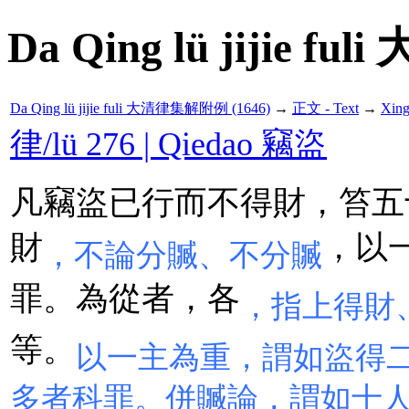
Da Qing lü jijie f
Da Qing lü jijie fuli 大清律集解附例 (1646)
→
正文 - Text
→
Xin
律/lü 276 | Qiedao 竊盜
凡竊盜已行而不得財，笞五
財
，以
，不論分贓、不分贓
罪。為從者，各
，指上得財
等。
以一主為重，謂如盜得
多者科罪。併贓論，謂如十