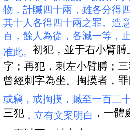
物，計贓四十兩，雖各分得
其十人各得四十兩之罪。造
百，餘人為從，各減一等，
初犯，並于右小臂膊
准此。
字；再犯，刺左小臂膊；三
曾經刺字為坐。掏摸者，罪
或竊，或掏摸，贓至一百二
三犯
，一體
，立有文案明白