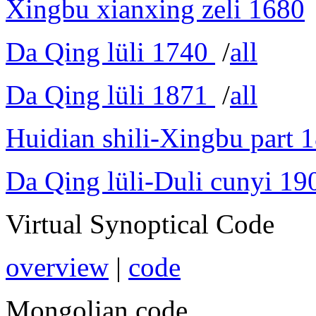
Xingbu xianxing zeli 1680
Da Qing lüli 1740
/
all
Da Qing lüli 1871
/
all
Huidian shili-Xingbu part 
Da Qing lüli-Duli cunyi 19
Virtual Synoptical Code
overview
|
code
Mongolian code