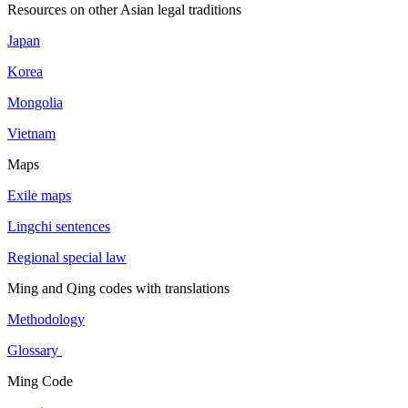
Resources on other Asian legal traditions
Japan
Korea
Mongolia
Vietnam
Maps
Exile maps
Lingchi sentences
Regional special law
Ming and Qing codes with translations
Methodology
Glossary
Ming Code