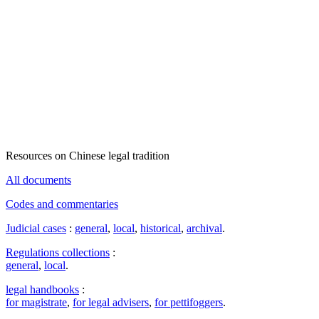
Resources on Chinese legal tradition
All documents
Codes and commentaries
Judicial cases
:
general
,
local
,
historical
,
archival
.
Regulations collections
:
general
,
local
.
legal handbooks
:
for magistrate
,
for legal advisers
,
for pettifoggers
.