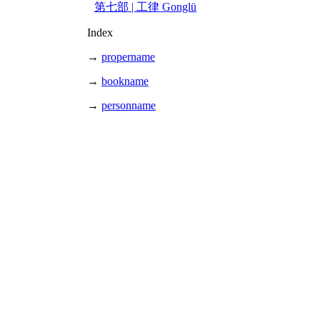
第七部 | 工律 Gonglü
Index
→
propername
→
bookname
→
personname