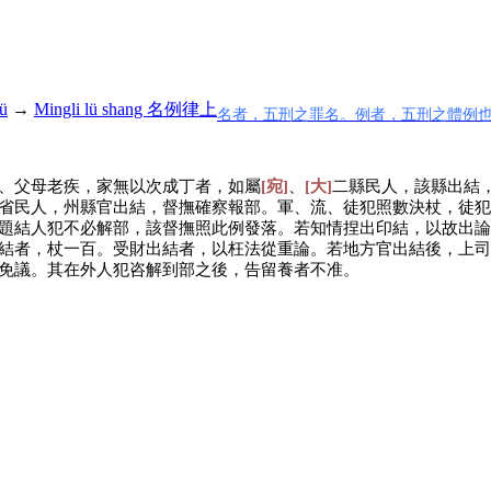
ü
→
Mingli lü shang 名例律上
名者，五刑之罪名。例者，五刑之體例
、父母老疾，家無以次成丁者，如屬
[宛]
、
[大]
二縣民人，該縣出結
省民人，州縣官出結，督撫確察報部。軍、流、徒犯照數決杖，徒犯
題結人犯不必解部，該督撫照此例發落。若知情捏出印結，以故出論
結者，杖一百。受財出結者，以枉法從重論。若地方官出結後，上司
免議。其在外人犯咨解到部之後，告留養者不准。