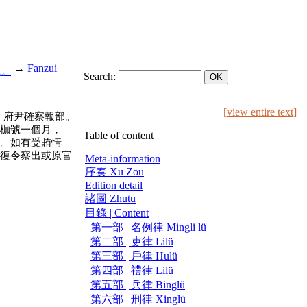
→
Fanzui
也。
Search:
[
view entire text
]
，府尹確察報部。
枷號一個月，
Table of content
。如有受賄情
復令察出或原官
Meta-information
序奏 Xu Zou
Edition detail
諸圖 Zhutu
目錄 | Content
第一部 | 名例律 Mingli lü
第二部 | 吏律 Lilü
第三部 | 戶律 Hulü
第四部 | 禮律 Lilü
第五部 | 兵律 Binglü
第六部 | 刑律 Xinglü