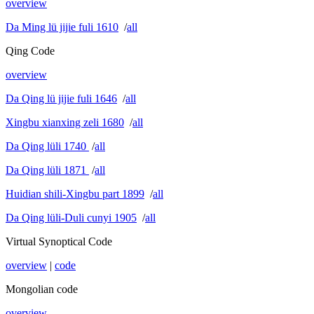
overview
Da Ming lü jijie fuli 1610
/
all
Qing Code
overview
Da Qing lü jijie fuli 1646
/
all
Xingbu xianxing zeli 1680
/
all
Da Qing lüli 1740
/
all
Da Qing lüli 1871
/
all
Huidian shili-Xingbu part 1899
/
all
Da Qing lüli-Duli cunyi 1905
/
all
Virtual Synoptical Code
overview
|
code
Mongolian code
overview