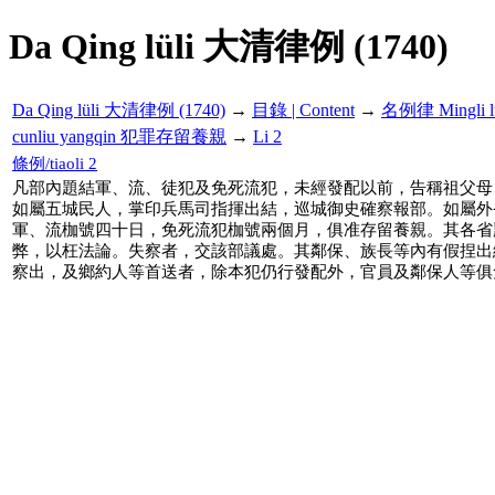
Da Qing lüli 大清律例 (1740)
Da Qing lüli 大清律例 (1740)
→
目錄 | Content
→
名例律 Mingli l
cunliu yangqin 犯罪存留養親
→
Li 2
條例/tiaoli 2
凡部內題結軍、流、徒犯及免死流犯，未經發配以前，告稱祖父母
如屬五城民人，掌印兵馬司指揮出結，巡城御史確察報部。如屬外
軍、流枷號四十日，免死流犯枷號兩個月，俱准存留養親。其各省
弊，以枉法論。失察者，交該部議處。其鄰保、族長等內有假捏出
察出，及鄉約人等首送者，除本犯仍行發配外，官員及鄰保人等俱