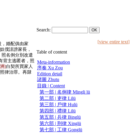
Search:
[
view entire text
]
役，婚配俱由家
奴僕誹謗家長，
Table of content
，照名例分別改遣
有背主逃匿者，照
Meta-information
洲]
白契所買家人
序奏 Xu Zou
照律治罪。再隸
Edition detail
諸圖 Zhutu
目錄 | Content
第一部 | 名例律 Mingli lü
第二部 | 吏律 Lilü
第三部 | 戶律 Hulü
第四部 | 禮律 Lilü
第五部 | 兵律 Binglü
第六部 | 刑律 Xinglü
第七部 | 工律 Gonglü