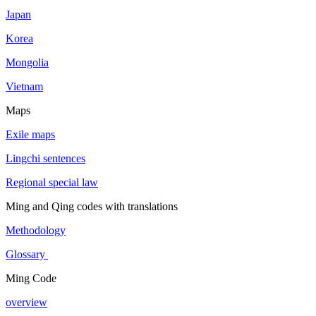
Japan
Korea
Mongolia
Vietnam
Maps
Exile maps
Lingchi sentences
Regional special law
Ming and Qing codes with translations
Methodology
Glossary
Ming Code
overview