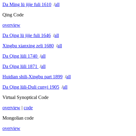
Da Ming lü jijie fuli 1610
/
all
Qing Code
overview
Da Qing lü jijie fuli 1646
/
all
Xingbu xianxing zeli 1680
/
all
Da Qing lüli 1740
/
all
Da Qing lüli 1871
/
all
Huidian shili-Xingbu part 1899
/
all
Da Qing lüli-Duli cunyi 1905
/
all
Virtual Synoptical Code
overview
|
code
Mongolian code
overview