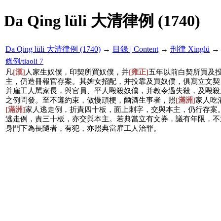
Da Qing lüli 大清律例 (1740)
Da Qing lüli 大清律例 (1740)
→
目錄 | Content
→
刑律 Xinglü
條例/tiaoli 7
凡
[漢]
人家生奴僕，印契所買奴僕，并
[雍正]
五年以前白契所買及
主，仍造冊報官存案。其婢女招配，并投靠及買奴僕，俱寫立文契
并雇工人駡家長，與官員、平人毆殺奴僕，并教令過失殺，及毆殺
之例問發。至不遵約束，傲慢頑梗，酗酒生事者，照
[滿洲]
家人吃
[滿洲]
家人逃走例，折責四十板，面上刺字，交與本主，仍行存案
逃走例，責三十板，亦交與本主。若典當立有文券，議有年限，不
身門下為長隨者，有犯，亦照典當雇工人治罪。