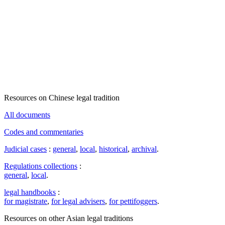
Resources on Chinese legal tradition
All documents
Codes and commentaries
Judicial cases
:
general
,
local
,
historical
,
archival
.
Regulations collections
:
general
,
local
.
legal handbooks
:
for magistrate
,
for legal advisers
,
for pettifoggers
.
Resources on other Asian legal traditions