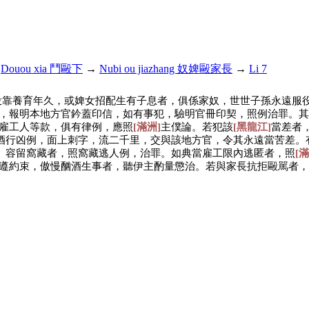
→
Douou xia 鬥毆下
→
Nubi ou jiazhang 奴婢毆家長
→
Li 7
投靠養育年久，或婢女招配生有子息者，俱係家奴，世世子孫永遠服
，報明本地方官鈐蓋印信，如有事犯，驗明官冊印契，照例治罪。其
雇工人等款，俱有律例，應照
[滿洲]
主僕論。若犯該
[黑龍江]
當差者
酒行凶例，面上刺字，流二千里，交與該地方官，令其永遠當苦差。
。容留窩藏者，照窩藏逃人例，治罪。如典當雇工限內逃匿者，照
[滿
遵約束，傲慢酗酒生事者，聽伊主酌量懲治。若與家長抗拒毆駡者，