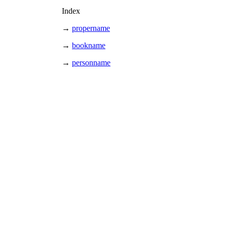
Index
→
propername
→
bookname
→
personname