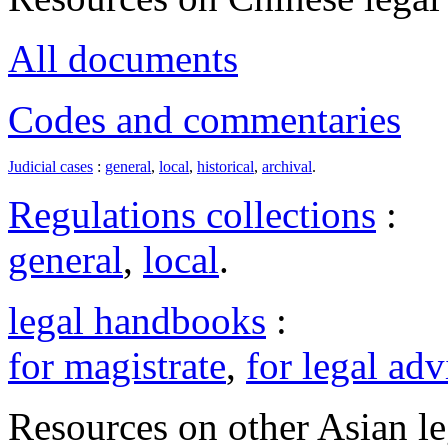
All documents
Codes and commentaries
Judicial cases
:
general
,
local
,
historical
,
archival
.
Regulations collections
:
general
,
local
.
legal handbooks
:
for magistrate
,
for legal adv
Resources on other Asian le