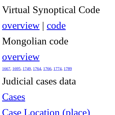
Virtual Synoptical Code
overview
|
code
Mongolian code
overview
1667
,
1695
,
1749
,
1764
,
1766
,
1774
,
1789
Judicial cases data
Cases
Case Location (place)