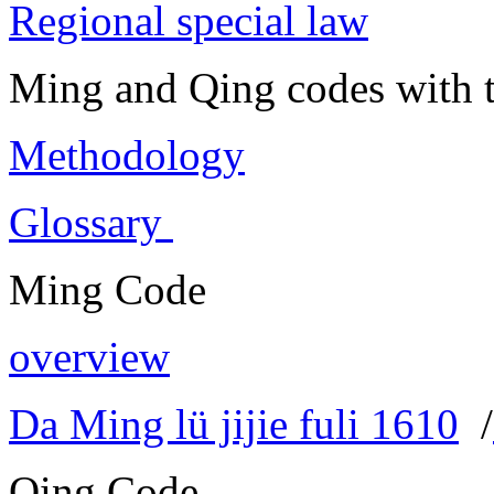
Regional special law
Ming and Qing codes with t
Methodology
Glossary
Ming Code
overview
Da Ming lü jijie fuli 1610
/
Qing Code