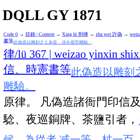
DQLL GY 1871
Code 0
→
目錄 | Content
→
Xing lü 刑律
→
zha wei 詐偽
→
wei
書等
此偽造以雕刻之人為首，須令當官雕驗。
律/lü 367 | weizao yinxin s
信、時憲書等
此偽造以雕刻
雕驗。
原律。 凡偽造諸衙門印信
騐、夜巡銅牌、茶鹽引者，
候。為從者 减一等，杖一百