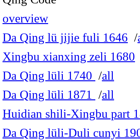
overview
Da Qing lü jijie fuli 1646
/
Xingbu xianxing zeli 1680
Da Qing lüli 1740
/
all
Da Qing lüli 1871
/
all
Huidian shili-Xingbu part 
Da Qing lüli-Duli cunyi 19