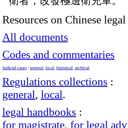
衛者，改發極邊衛充軍。
Resources on Chinese legal 
All documents
Codes and commentaries
Judicial cases
:
general
,
local
,
historical
,
archival
.
Regulations collections
:
general
,
local
.
legal handbooks
:
for magistrate
,
for legal adv