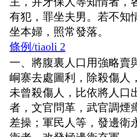
主，并牙保人等知情者，
有犯，罪坐夫男。若不知
坐本婦，照常發落。
條例/tiaoli 2
一、將腹裏人口用強略賣
峒寨去處圖利，除殺傷人
未曾殺傷人，比依將人口
者，文官問革，武官調煙
差操；軍民人等，發邊衛