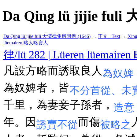
Da Qing lü jijie f
Da Qing lü jijie fuli 大清律集解附例 (1646)
→
正文 - Text
→
Xin
lüemairen 略人略賣人
律/lü 282 | Lüeren lüema
凡設方略而誘取良人
為奴婢
為奴婢者，皆
不分首從、未
千里，為妻妾子孫者，
造意
年。因
而傷
誘賣不從
被略之