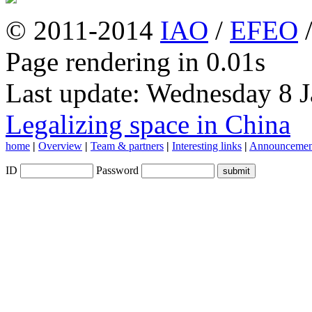
© 2011-2014
IAO
/
EFEO
Page rendering in 0.01s
Last update: Wednesday 8 
Legalizing space in China
home
|
Overview
|
Team & partners
|
Interesting links
|
Announcemen
ID
Password