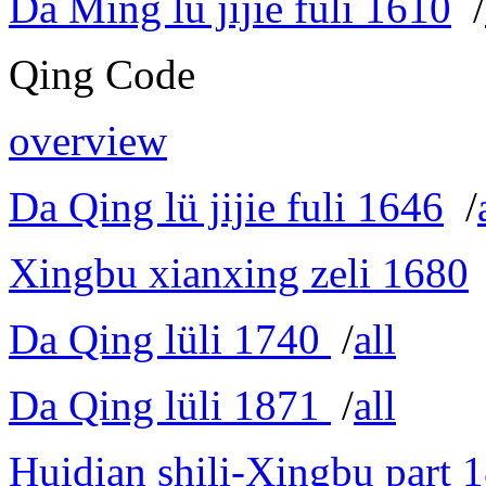
Da Ming lü jijie fuli 1610
/
Qing Code
overview
Da Qing lü jijie fuli 1646
/
Xingbu xianxing zeli 1680
Da Qing lüli 1740
/
all
Da Qing lüli 1871
/
all
Huidian shili-Xingbu part 