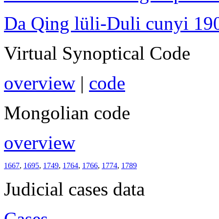
Da Qing lüli-Duli cunyi 19
Virtual Synoptical Code
overview
|
code
Mongolian code
overview
1667
,
1695
,
1749
,
1764
,
1766
,
1774
,
1789
Judicial cases data
Cases