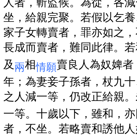
人者，斬監候。為從，各減
坐，給親完聚。若假以乞養
家子女轉賣者，罪亦如之，
長成而賣者，難同此律。若
及
相
賣良人為奴婢者
兩
情願
年；為妻妾子孫者，杖九十
之人減一等，仍改正給親。
一等。十歲以下，雖和，亦
者，不坐。若略賣和誘他人