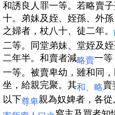
和誘良人罪一等。若略賣子
十。弟妹及姪、姪孫、外孫
之婦者，杖八十、徒二年。
二等。同堂弟妹、堂姪及姪
二年半。和賣者減
一等
略賣
一等。被賣卑幼，雖和同，
坐，給親完聚。其
賣
和、略
以下
親為奴婢者，各從
尊卑
窩主及買者知