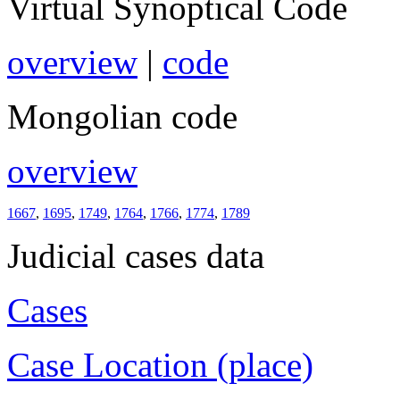
Virtual Synoptical Code
overview
|
code
Mongolian code
overview
1667
,
1695
,
1749
,
1764
,
1766
,
1774
,
1789
Judicial cases data
Cases
Case Location (place)