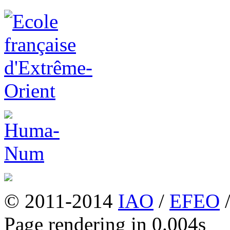
© 2011-2014
IAO
/
EFEO
Page rendering in 0.004s