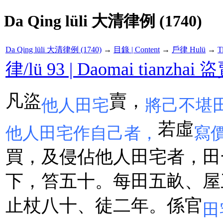
Da Qing lüli 大清律例 (1740)
Da Qing lüli 大清律例 (1740)
→
目錄 | Content
→
戶律 Hulü
→
T
律/lü 93 | Daomai tianzha
凡盜
賣，
他人田宅
將己不堪
若虛
他人田宅作自己者，
寫
買，及侵佔他人田宅者，田
下，笞五十。每田五畝、屋
止杖八十、徒二年。係官
田