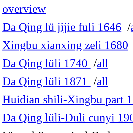
overview
Da Qing lü jijie fuli 1646
/
Xingbu xianxing zeli 1680
Da Qing lüli 1740
/
all
Da Qing lüli 1871
/
all
Huidian shili-Xingbu part 
Da Qing lüli-Duli cunyi 19