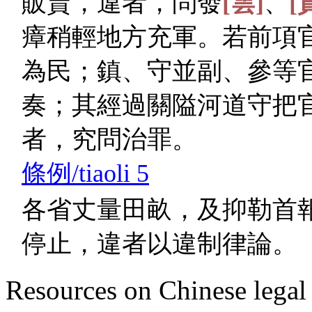
販賣，違者，問發
[雲]
、
[
瘴稍輕地方充軍。若前項
為民；鎮、守並副、參等
奏；其經過關隘河道守把
者，究問治罪。
條例/tiaoli 5
各省丈量田畝，及抑勒首
停止，違者以違制律論。
Resources on Chinese legal 