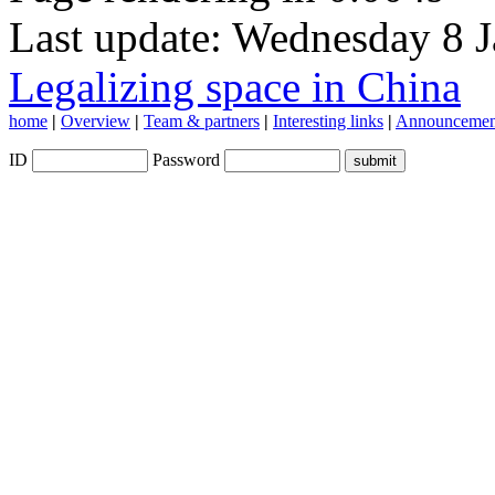
Last update: Wednesday 8 
Legalizing space in China
home
|
Overview
|
Team & partners
|
Interesting links
|
Announcemen
ID
Password