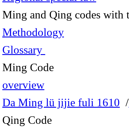
Ming and Qing codes with t
Methodology
Glossary
Ming Code
overview
Da Ming lü jijie fuli 1610
/
Qing Code