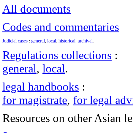
All documents
Codes and commentaries
Judicial cases
:
general
,
local
,
historical
,
archival
.
Regulations collections
:
general
,
local
.
legal handbooks
:
for magistrate
,
for legal adv
Resources on other Asian le