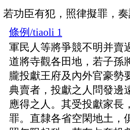
若功臣有犯，照律擬罪，奏
條例/tiaoli 1
軍民人等將爭競不明并賣
道將寺觀各田地，若子孫
朧投獻王府及內外官豪勢
典賣者，投獻之人問發邊
應得之人。其受投獻家長
罪。直隸各省空閑地土，