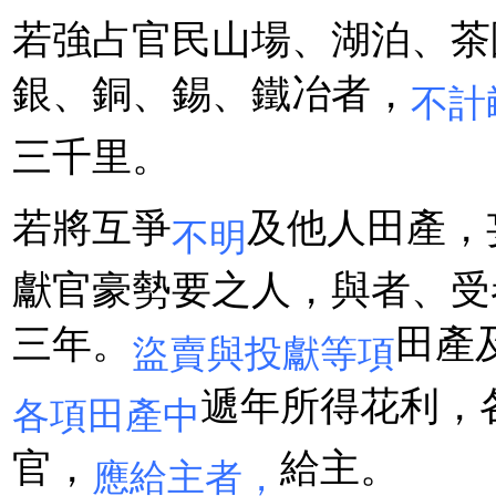
若強占官民山場、湖泊、茶
銀、銅、錫、鐵冶者，
不計
三千里。
若將互爭
及他人田產，
不明
獻官豪勢要之人，與者、受
三年。
田產
盜賣與投獻等項
遞年所得花利，
各項田產中
官，
給主。
應給主者，