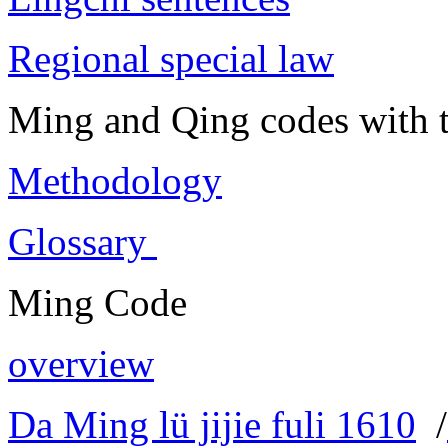
Regional special law
Ming and Qing codes with t
Methodology
Glossary
Ming Code
overview
Da Ming lü jijie fuli 1610
/