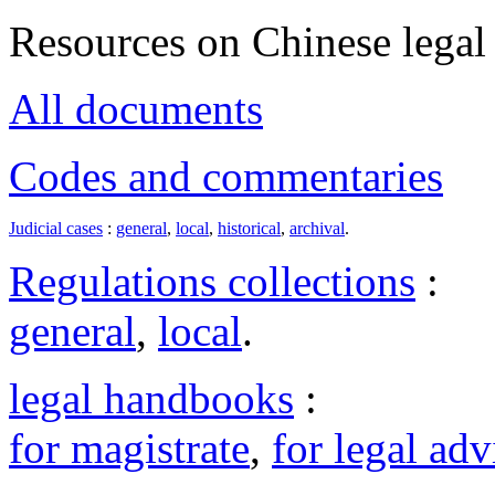
Resources on Chinese legal 
All documents
Codes and commentaries
Judicial cases
:
general
,
local
,
historical
,
archival
.
Regulations collections
:
general
,
local
.
legal handbooks
:
for magistrate
,
for legal adv