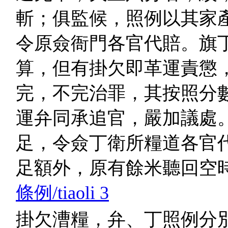
斬；俱監候，照例以其家
令原僉衙門各官代賠。旗
算，但有掛欠即革運責懲
完，不完治罪，其按照分
運弁同承追官，嚴加議處
足，令僉丁衛所糧道各官
足額外，原有餘米聽回空
條例/tiaoli 3
掛欠漕糧，弁、丁照例分