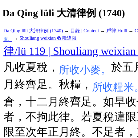
Da Qing lüli 大清律例 (1740)
Da Qing lüli 大清律例 (1740)
→
目錄 | Content
→
戶律 Hulü
→
C
→
Shouliang weixian 收糧違限
庫。
律/lü 119 | Shouliang wei
凡收夏稅，
於五
所收小麥。
月終齊足。秋糧，
所收糧米
倉，十二月終齊足。如早收
者，不拘此律。若夏稅違限
限至次年正月終。不足者，