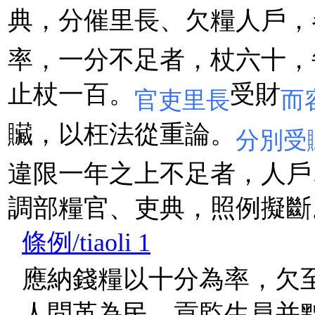
典，分催里長、欠糧人戶，
率，一分不足者，杖六十，
止杖一百。
受財
官吏里長
而
贜，以枉法從重論。
分別受
違限一年之上不足者，人戶
調部糧官、吏典，照例擬斷
條例/tiaoli 1
應納錢糧以十分為率，欠
人問革為民，貢監生員并