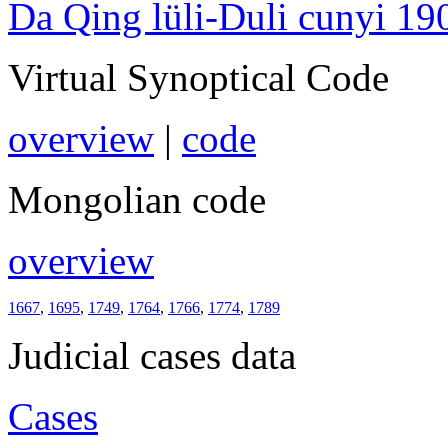
Da Qing lüli-Duli cunyi 19
Virtual Synoptical Code
overview
|
code
Mongolian code
overview
1667
,
1695
,
1749
,
1764
,
1766
,
1774
,
1789
Judicial cases data
Cases