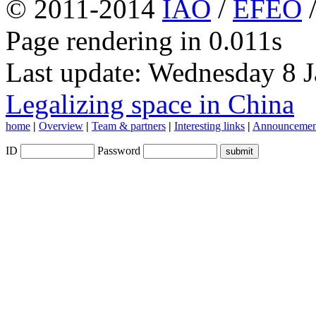
© 2011-2014
IAO
/
EFEO
Page rendering in 0.011s
Last update: Wednesday 8 
Legalizing space in China
home
|
Overview
|
Team & partners
|
Interesting links
|
Announcemen
ID
Password