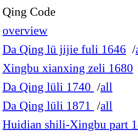
Qing Code
overview
Da Qing lü jijie fuli 1646
/
Xingbu xianxing zeli 1680
Da Qing lüli 1740
/
all
Da Qing lüli 1871
/
all
Huidian shili-Xingbu part 