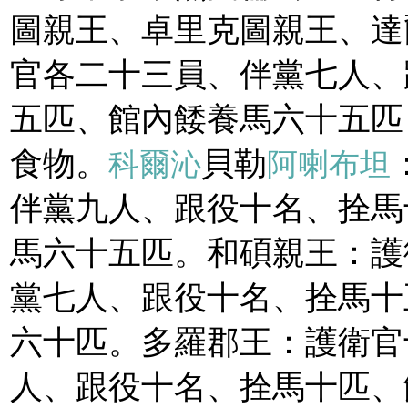
圖親王、卓里克圖親王、達
官各二十三員、伴黨七人、
五匹、館內餧養馬六十五匹
食物。
貝勒
科爾沁
阿喇布坦
伴黨九人、跟役十名、拴馬
馬六十五匹。和碩親王：護
黨七人、跟役十名、拴馬十
六十匹。多羅郡王：護衛官
人、跟役十名、拴馬十匹、