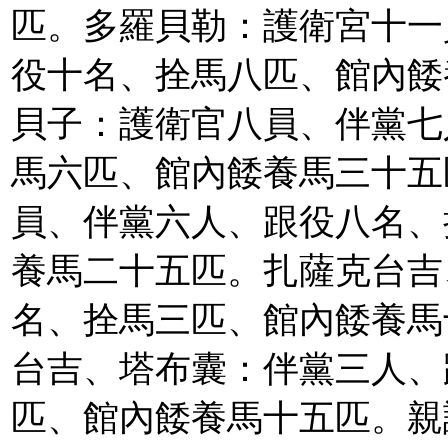
匹。多羅貝勒：護衛宮十一
役十名、拴馬八匹、館內餧
貝子：護衛官八員、伴黨七
馬六匹、館內餧養馬三十五
員、伴黨六人、跟役八名、
養馬二十五匹。扎薩克台吉
名、拴馬三匹、館內餧養馬
台吉、塔布囊：伴黨三人、
匹、館內餧養馬十五匹。親