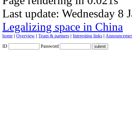
Page rendering in 0.021s
Last update: Wednesday 8 
Legalizing space in China
home
|
Overview
|
Team & partners
|
Interesting links
|
Announcemen
ID
Password