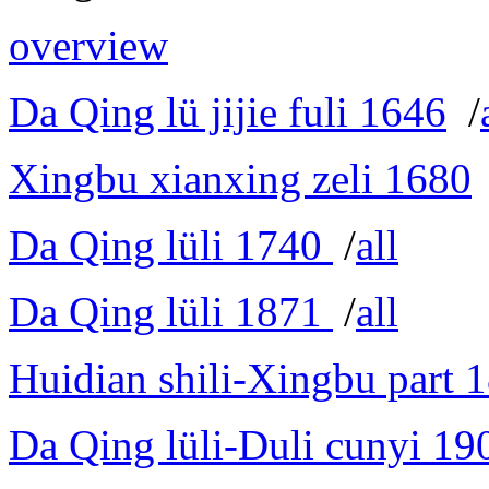
overview
Da Qing lü jijie fuli 1646
/
Xingbu xianxing zeli 1680
Da Qing lüli 1740
/
all
Da Qing lüli 1871
/
all
Huidian shili-Xingbu part 
Da Qing lüli-Duli cunyi 19