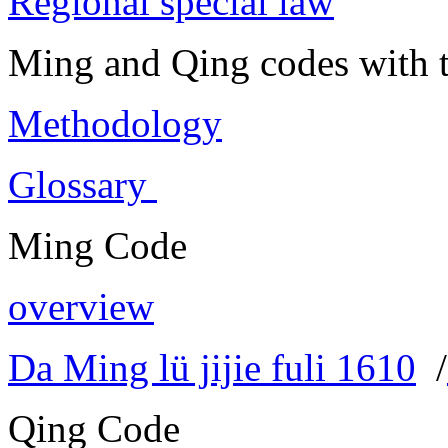
Regional special law
Ming and Qing codes with t
Methodology
Glossary
Ming Code
overview
Da Ming lü jijie fuli 1610
/
Qing Code