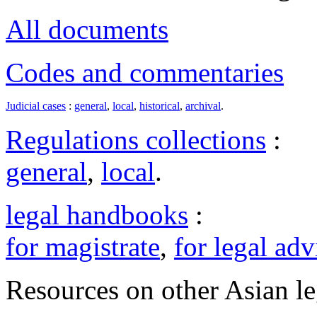
All documents
Codes and commentaries
Judicial cases
:
general
,
local
,
historical
,
archival
.
Regulations collections
:
general
,
local
.
legal handbooks
:
for magistrate
,
for legal adv
Resources on other Asian le