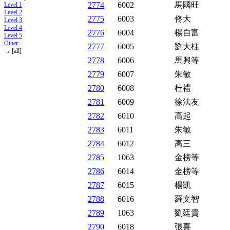
2774
6002
馬國旺
Level 1
Level 2
2775
6003
佟大
Level 3
Level 4
2776
6004
楊自富
Level 5
Other
2777
6005
劉大柱
→ [all]
2778
6006
馬興等
2779
6007
朱敏
2780
6008
杜禮
2781
6009
徐法友
2782
6010
高起
2783
6011
朱敏
2784
6012
高三
2785
1063
金榜等
2786
6014
金榜等
2787
6015
楊凱
2788
6016
羅文智
2789
1063
劉廷貴
2790
6018
張喜