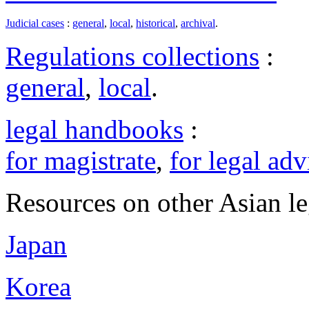
Judicial cases
:
general
,
local
,
historical
,
archival
.
Regulations collections
:
general
,
local
.
legal handbooks
:
for magistrate
,
for legal adv
Resources on other Asian le
Japan
Korea