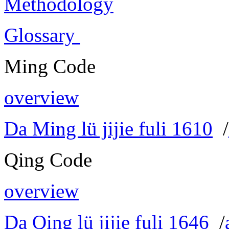
Methodology
Glossary
Ming Code
overview
Da Ming lü jijie fuli 1610
/
Qing Code
overview
Da Qing lü jijie fuli 1646
/