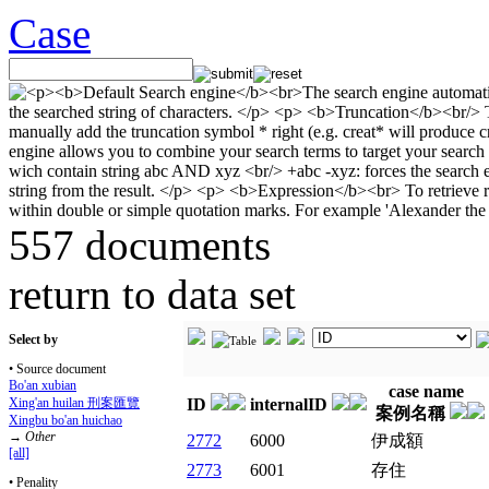
Case
557 documents
return to data set
Select by
• Source document
Bo'an xubian
case name
Xing'an huilan 刑案匯覽
ID
internalID
案例名稱
Xingbu bo'an huichao
→
Other
2772
6000
伊成額
[all]
2773
6001
存住
• Penality