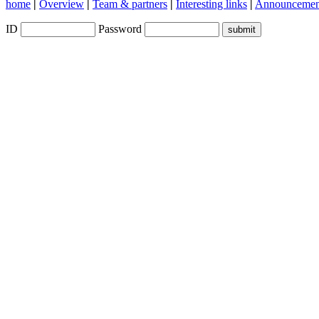
home
|
Overview
|
Team & partners
|
Interesting links
|
Announcemen
ID
Password