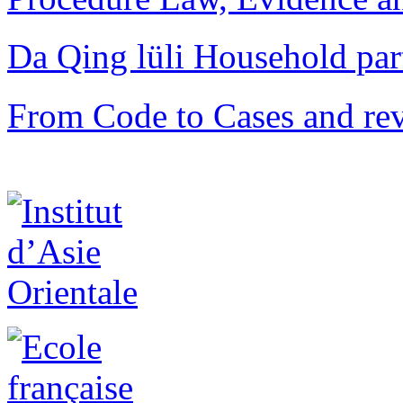
Da Qing lüli Househol
From Code to Cases and rev