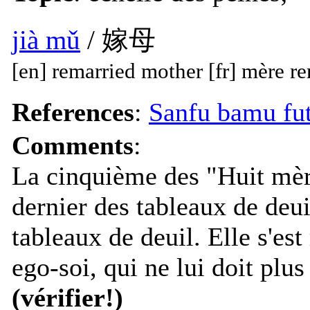
jià mǔ
/ 嫁母
[en] remarried mother [fr] mère r
References
:
Sanfu bamu
Comments
:
La cinquième des "Huit mè
dernier des tableaux de deu
tableaux de deuil. Elle s'es
ego-soi, qui ne lui doit plus
(vérifier!)