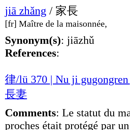
jiā zhǎng
/ 家長
[fr] Maître de la maisonnée,
Synonym(s)
: jiāzhǔ
References
:
律/lü 370 | Nu ji gugong
長妻
Comments
: Le statut du m
proches était protégé par un