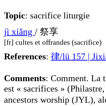
Topic
: sacrifice liturgie
jì xiǎng
/ 祭享
[fr] cultes et offrandes (sacrifice)
References
:
律/lü 157 | Ji
Comments
: Comment. La t
est « sacrifices » (Philastre
ancestors worship (JYL), al