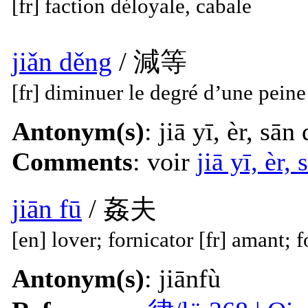
[fr] faction déloyale, cabale
jiǎn děng
/ 減等
[fr] diminuer le degré d’une peine
Antonym(s)
: jiā yī, èr, sān
Comments
: voir
jiā yī, èr,
jiān fū
/ 姦夫
[en] lover; fornicator [fr] amant; 
Antonym(s)
: jiānfù