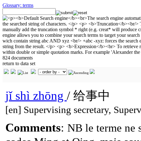
Glossary: terms
824 documents
return to data set
jǐ shì zhōng
/ 给事中
[en] Supervising secretary, Super
Comments
:
NB le terme ne s