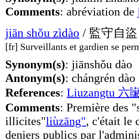
Comments
: abréviation de
jiān shǒu zìdào
/ 監守自盜
[fr] Surveillants et gardien se per
Synonym(s)
: jiānshǒu dào
Antonym(s)
: chángrén dào
References
:
Liuzangtu 
Comments
: Première des "
illicites"
liùzāng"
, c'était l
deniers publics par l'admini