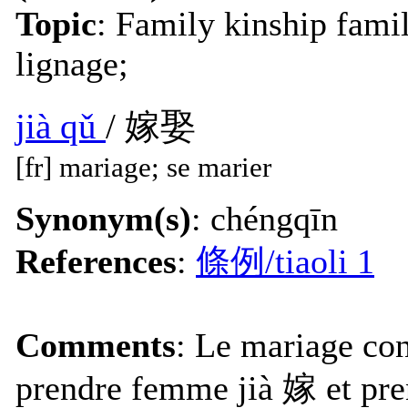
Topic
: Family kinship famil
lignage;
jià qǔ
/ 嫁娶
[fr] mariage; se marier
Synonym(s)
: chéngqīn
References
:
條例/tiaoli 1
Comments
: Le mariage co
prendre femme jià 嫁 et pre