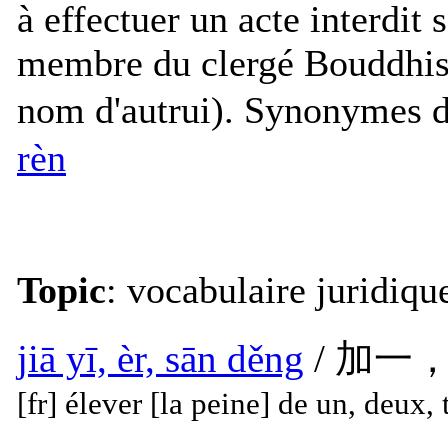
à effectuer un acte interdit 
membre du clergé Bouddhist
nom d'autrui). Synonyme
rèn
Topic
: vocabulaire juridiqu
jiā yī, èr, sān děng
/ 加一
[fr] élever [la peine] de un, deux, 