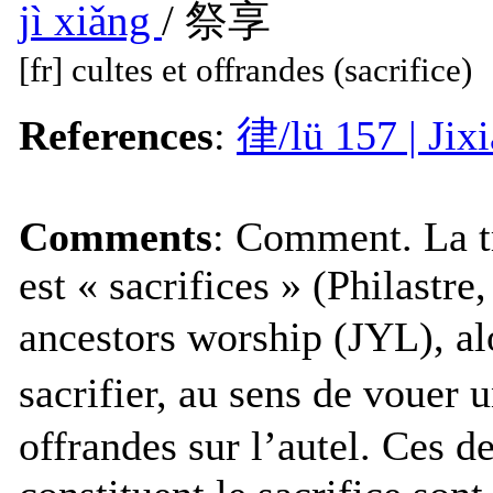
jì xiǎng
/ 祭享
[fr] cultes et offrandes (sacrifice)
References
:
律/lü 157 | Ji
Comments
: Comment. La t
est « sacrifices » (Philastre
ancestors worship (JYL), al
sacrifier, au sens de vouer 
offrandes sur l’autel. Ces 