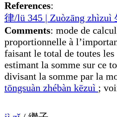
References
:
律/lü 345 | Zuòzāng zhì
Comments
: mode de calcu
proportionnelle à l’importa
faisant le total de toutes l
estimant la somme sur ce tot
divisant la somme par la moi
tōngsuàn zhébàn kēzuì
; vo