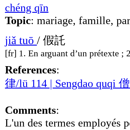
chéng qīn
Topic
: mariage, famille, pa
jiǎ tuō
/ 假託
[fr] 1. En arguant d’un prétexte ;
References
:
律/lü 114 | Sengdao quq
Comments
:
L'un des termes employés po