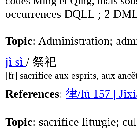
codes
Ming et Qing, mais sou
occurrences DQLL ; 2 DM
Topic
: Administration; admi
jì sì
/ 祭祀
[fr] sacrifice aux esprits, aux ancê
References
:
律/lü 157 | Ji
Topic
: sacrifice liturgie; cu