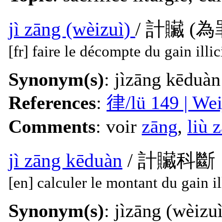
jì zāng (wèizuì)
/ 計贜 (為
[fr] faire le décompte du gain illi
Synonym(s)
: jìzāng kēduàn
References
:
律/lü 149 | W
Comments
: voir
zāng
,
liù 
jì zāng kēduàn
/ 計贜科斷
[en] calculer le montant du gain il
Synonym(s)
: jìzāng (wèizu