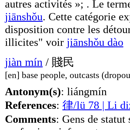
autres activités »; . Le te
jiānshǒu
. Cette catégorie e
disposition contre les détou
illicites" voir
jiānshǒu dào
jiàn mín
/ 賤民
[en] base people, outcasts (dropou
Antonym(s)
: liángmín
References
:
律
/lü 78 | Li d
Comments
: Gens de statut 