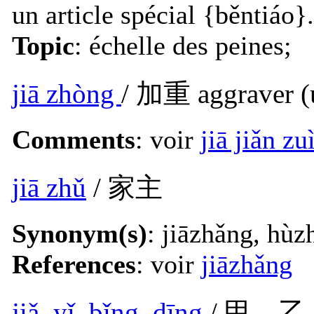
un article spécial {běntiáo}.
Topic
: échelle des peines;
jiā zhòng
/ 加重 aggraver (
Comments
: voir
jiā jiǎn zu
jiā zhǔ
/ 家主
Synonym(s)
: jiāzhǎng, hùz
References
: voir
jiāzhǎng
jiǎ, yǐ, bǐng, dīng
/ 甲，