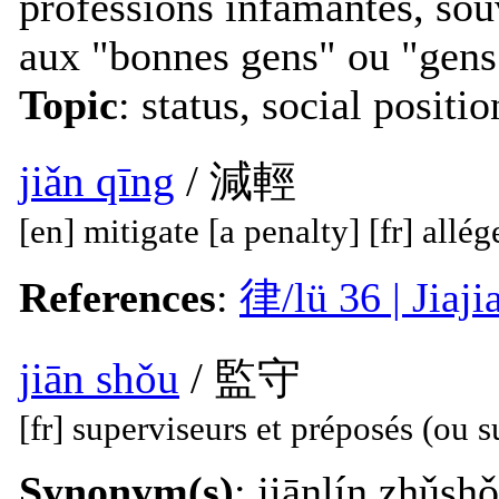
professions infamantes, sou
aux "bonnes gens" ou "gen
Topic
: status, social positi
jiǎn qīng
/ 減輕
[en] mitigate [a penalty] [fr] allé
References
:
律/lü 36 | Jia
jiān shǒu
/ 監守
[fr] superviseurs et préposés (ou s
Synonym(s)
: jiānlín zhǔsh