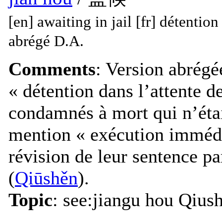
[en] awaiting in jail [fr] détenti
abrégé D.A.
Comments
: Version abrég
« détention dans l’attente d
condamnés à mort qui n’éta
mention « exécution immédi
révision de leur sentence p
(
Qiūshěn
).
Topic
: see:jiangu hou Qius