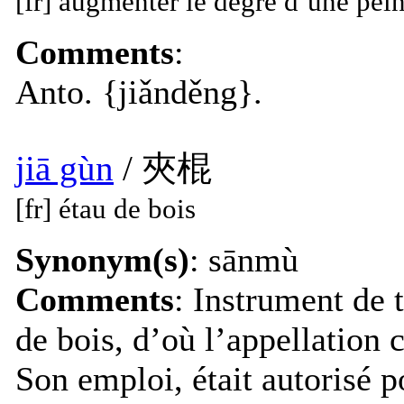
[fr] augmenter le degré d’une pei
Comments
:
Anto. {jiǎnděng}.
jiā gùn
/ 夾棍
[fr] étau de bois
Synonym(s)
: sānmù
Comments
: Instrument de 
de bois, d’où l’appellation 
Son emploi, était autorisé p