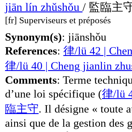
jiān lín zhǔshǒu
/ 監臨主
[fr] Superviseurs et préposés
Synonym(s)
: jiānshǒu
References
:
律/lü 42 | Ch
律/lü 40 | Cheng jianli
Comments
: Terme technique
d’une loi spécifique (
律/lü 
臨主守
. Il désigne « toute 
ainsi que de la gestion des 