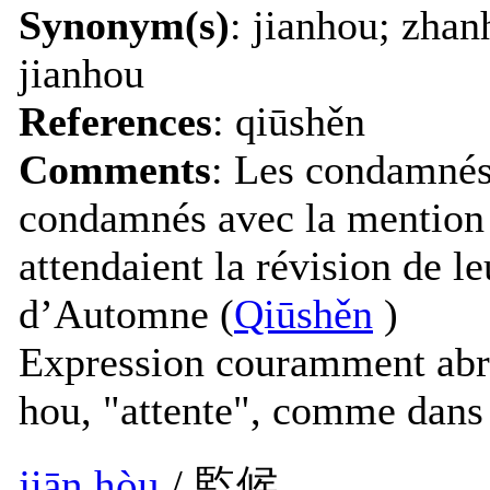
Synonym(s)
: jianhou; zhan
jianhou
References
: qiūshěn
Comments
: Les condamnés 
condamnés avec la mention
attendaient la révision de le
d’Automne (
Qiūshěn
)
Expression couramment ab
hou, "attente", comme dan
jiān hòu
/ 監候