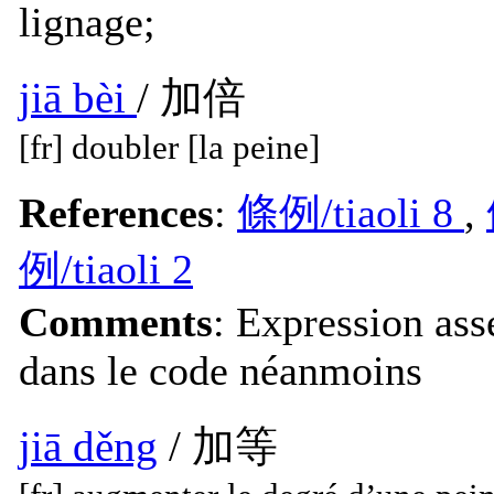
lignage;
jiā bèi
/ 加倍
[fr] doubler [la peine]
References
:
條例/tiaoli 8
,
例/tiaoli 2
Comments
: Expression ass
dans le code néanmoins
jiā děng
/ 加等