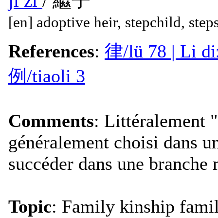
jì zǐ
/ 繼子
[en] adoptive heir, stepchild, steps
References
:
律
/lü 78 | Li d
例/tiaoli 3
Comments
: Littéralement 
généralement choisi dans un
succéder dans une branche 
Topic
: Family kinship famil