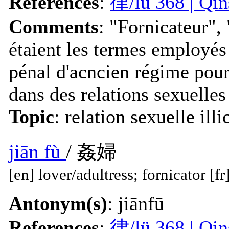
References
:
律/lü 368 | Q
Comments
: "Fornicateur", 
étaient les termes employés 
pénal d'acncien régime pour
dans des relations sexuelles
Topic
: relation sexuelle illi
jiān fù
/ 姦婦
[en] lover/adultress; fornicator [f
Antonym(s)
: jiānfū
References
:
律/lü 368 | Q