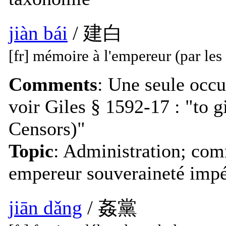
jiàn bái
/ 建白
[fr] mémoire à l'empereur (par les
Comments
: Une seule occu
voir Giles § 1592-17 : "to g
Censors)"
Topic
: Administration; com
empereur souveraineté impér
jiān dǎng
/ 姦黨