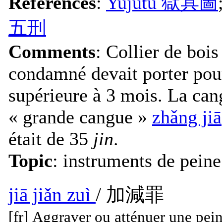
References
:
Yujutu 獄具圖
五刑
Comments
: Collier de bois
condamné devait porter pou
supérieure à 3 mois. La can
« grande cangue »
zhǎng jiā
était de 35
jin
.
Topic
: instruments de peine
jiā jiǎn zuì
/ 加減罪
[fr] Aggraver ou atténuer une pein