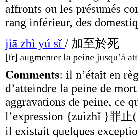
affronts ou les présumés co
rang inférieur, des domesti
jiā zhì yú sǐ
/ 加至於死
[fr] augmenter la peine jusqu’à at
Comments
: il n’était en r
d’atteindre la peine de mort
aggravations de peine, ce qu
l’expression {zuìzhǐ }罪止( l
il existait quelques exceptio